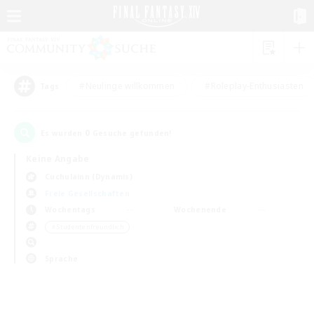
#Neulinge willkommen
#Roleplay-Enthusiasten
Tags
0
Es wurden
Gesuche gefunden!
Keine Angabe
Cuchulainn (Dynamis)
Freie Gesellschaften
Wochentags
Wochenende
＃Studentenfreundlich
Sprache