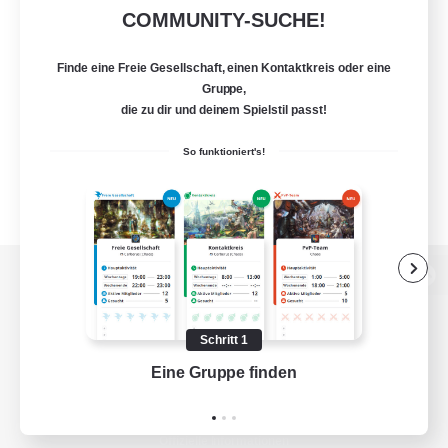
COMMUNITY-SUCHE!
Finde eine Freie Gesellschaft, einen Kontaktkreis oder eine
Gruppe,
die zu dir und deinem Spielstil passt!
So funktioniert's!
Zur PC-Seite
Schritt 1
Eine Gruppe finden
Auf 
Spiel herunterladen
Offizielle Informationen