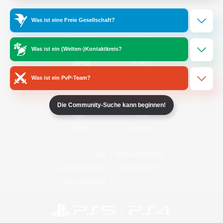
Was ist eine Freie Gesellschaft?
/
Facebook
X
News
Was ist ein (Welten-)Kontaktkreis?
Was ist ein PvP-Team?
YouTube
Instagram
Die Community-Suche kann beginnen!
Twitch
Bluesky
Lizenz
Regeln & Richtlinien
Datenschutzrichtlinie
Cookie-Richtlinien
Abo jetzt kündigen