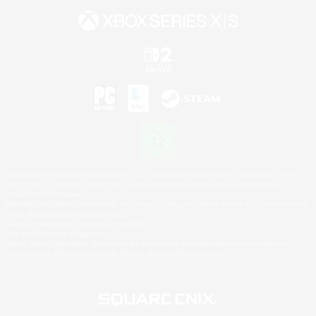
©2026 Sony Interactive Entertainment LLC."PlayStation Family Mark", "PlayStation", "PS5
logo", "PS5", "PS4 logo" and "PS4" are registered trademarks or trademarks of Sony
Interactive Entertainment Inc.
Microsoft, the XBOX Sphere mark, the Series X|S logo and XBOX Series X|S are trademarks
of the Microsoft group of companies.
Nintendo Switch is a trademark of Nintendo.
Mac is a trademark of Apple Inc.
©2026 Valve Corporation. Steam and the Steam logo are trademarks and/or registered
trademarks of Valve Corporation in the U.S. and/or other countries.