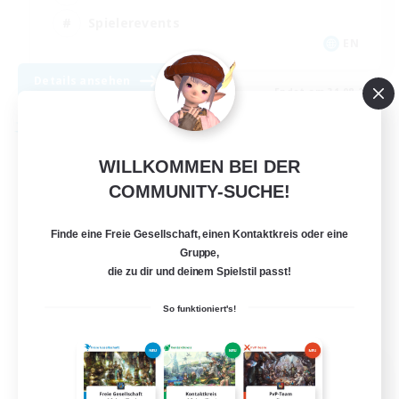
Spielerevents
EN
Details ansehen
Endet am 31.08.2026
Freie Gesellschaft
WILLKOMMEN BEI DER
COMMUNITY-SUCHE!
Finde eine Freie Gesellschaft, einen Kontaktkreis oder eine
Gruppe,
die zu dir und deinem Spielstil passt!
So funktioniert's!
The Siren's Call
Rekrutierung für neue Mitglieder