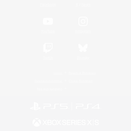
/
Facebook
X
News
YouTube
Instagram
Twitch
Bluesky
Lizenz
Regeln & Richtlinien
Datenschutzrichtlinie
Cookie-Richtlinien
Abo jetzt kündigen