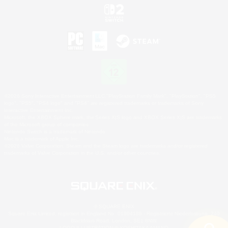
©2026 Sony Interactive Entertainment LLC."PlayStation Family Mark", "PlayStation", "PS5
logo", "PS5", "PS4 logo" and "PS4" are registered trademarks or trademarks of Sony
Interactive Entertainment Inc.
Microsoft, the XBOX Sphere mark, the Series X|S logo and XBOX Series X|S are trademarks
of the Microsoft group of companies.
Nintendo Switch is a trademark of Nintendo.
Mac is a trademark of Apple Inc.
©2026 Valve Corporation. Steam and the Steam logo are trademarks and/or registered
trademarks of Valve Corporation in the U.S. and/or other countries.
© SQUARE ENIX
Square Enix Limited, registriert in England No. 01804186 - Registrierte Niederlassung: 240
Blackfriars Road, London, SE1 8NW.
LOGO ILLUSTRATION:© YOSHITAKA AMANO