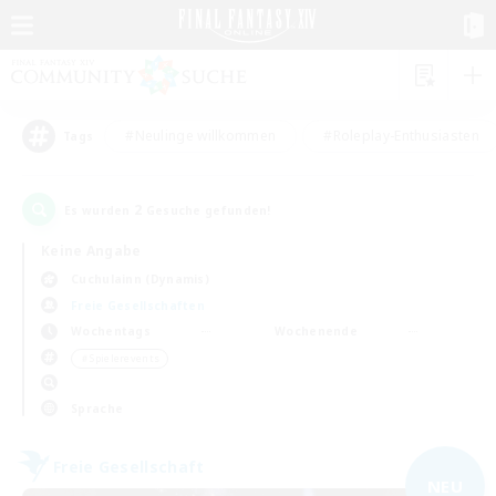
#Neulinge willkommen
#Roleplay-Enthusiasten
Tags
2
Es wurden
Gesuche gefunden!
Keine Angabe
Cuchulainn (Dynamis)
Freie Gesellschaften
Wochentags
Wochenende
＃Spielerevents
Sprache
Freie Gesellschaft
NEU