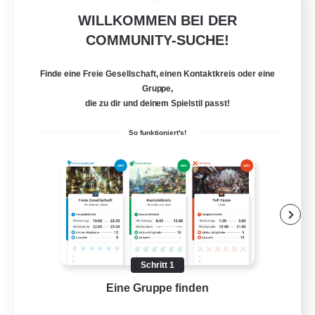
WILLKOMMEN BEI DER
Fireborn
COMMUNITY-SUCHE!
Rekrutierung für neue Mitglieder
Cuchulainn [Dynamis]
Finde eine Freie Gesellschaft, einen Kontaktkreis oder eine
50
Gesucht
Gruppe,
die zu dir und deinem Spielstil passt!
So funktioniert's!
Aktive Gruppe
Unterkunft-Enthusiasten
Glamour-Enthusiasten
Spielerevents
EN
Schritt 1
Details ansehen
Eine Gruppe finden
Auf 
Endet am 31.08.2026