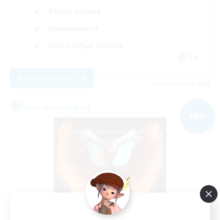
Aktive Gruppe
Spielerevents
Hochstufige Inhalte
EN
Details ansehen
Endet am 31.08.2026
Freie Gesellschaft
NEU