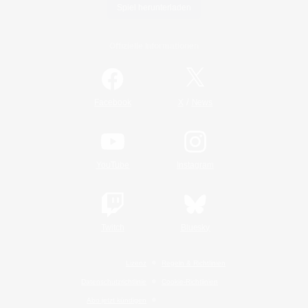
Spiel herunterladen
Offizielle Informationen
/
Facebook
X
News
YouTube
Instagram
Twitch
Bluesky
Lizenz
Regeln & Richtlinien
Datenschutzrichtlinie
Cookie-Richtlinien
Abo jetzt kündigen