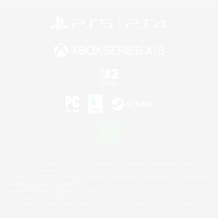
©2026 Sony Interactive Entertainment LLC."PlayStation Family Mark", "PlayStation", "PS5
logo", "PS5", "PS4 logo" and "PS4" are registered trademarks or trademarks of Sony
Interactive Entertainment Inc.
Microsoft, the XBOX Sphere mark, the Series X|S logo and XBOX Series X|S are trademarks
of the Microsoft group of companies.
Nintendo Switch is a trademark of Nintendo.
Mac is a trademark of Apple Inc.
©2026 Valve Corporation. Steam and the Steam logo are trademarks and/or registered
trademarks of Valve Corporation in the U.S. and/or other countries.