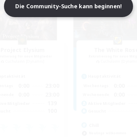
Die Community-Suche kann beginnen!
Project Elysium
The White Ros
rutierung für neue Mitglieder
Rekrutierung für neue Mitg
Cuchulainn [Dynamis]
Cuchulainn [Dynami
ptaktivität
Hauptaktivität
0:00
23:00
0:00
entags
Wochentags
0:00
23:00
0:00
enende
Wochenende
139
ive Mitglieder
Aktive Mitglieder
100
sucht
Gesucht
Chill
Neulinge willkommen