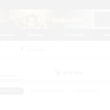
beginnen
Spielinfos
Community
Ra
UM
WELT
Cuchulainn
KK & WKK
(13)
schaften
(16)
e willkommen
#Roleplay-Enthusiasten
#Elternfreundlich
#Studentenfreundlich
#Mehrsprachig
#Unterkunft-Enthusiast
d
#Hochstufige Inhalte
#Handwerker/Sammler
#PvP-Ent