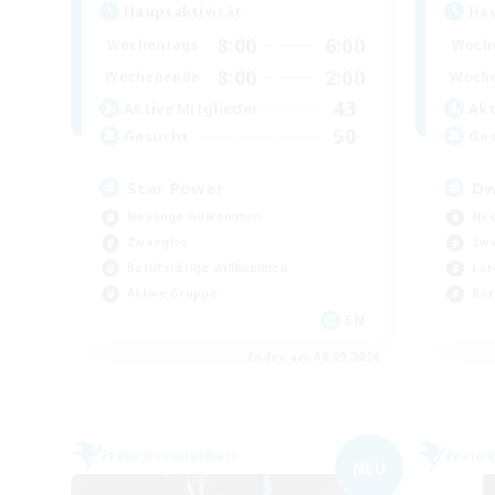
Hauptaktivität
Hau
8:00
6:00
Wochentags
Woch
8:00
2:00
Wochenende
Woch
43
Aktive Mitglieder
Akt
50
Gesucht
Ge
Star Power
Dw
Neulinge willkommen
Neu
Zwanglos
Zwa
Berufstätige willkommen
Lor
Aktive Gruppe
Ber
EN
Endet am 08.09.2026
Freie Gesellschaft
Freie 
NEU