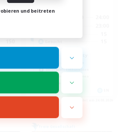
Hauptaktivität
obieren und beitreten
24:00
14:00
24:00
Wochentags
24:00
1:00
23:00
Wochenende
20
15
Aktive Mitglieder
150
15
Gesucht
LGBT+ Community
Roleplay-Enthusiasten
Unterkunft-Enthusiasten
Berufstätige willkommen
Neulinge willkommen
EN
EN
m 25.08.2026
Endet am 24.08.2026
Freie Gesellschaft