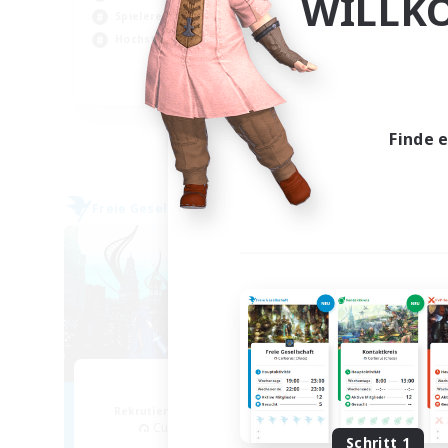
WILLK
Spielerevents
Zwa
Hochstufige Inhalte
Akt
EN
Endet am 06.09.2026
Finde 
Freie Gesellschaft
Freie 
Arcadia
Rekrutierung für neue Mitglieder
Rek
Cuchulainn [Dynamis]
Schritt 1