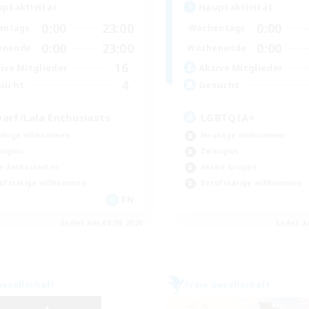
ptaktivität
Hauptaktivität
0:00
23:00
0:00
entags
Wochentags
0:00
23:00
0:00
enende
Wochenende
16
ive Mitglieder
Aktive Mitglieder
4
sucht
Gesucht
arf/Lala Enthusiasts
LGBTQIA+
linge willkommen
Neulinge willkommen
nglos
Zwanglos
e-Enthusiasten
Aktive Gruppe
ufstätige willkommen
Berufstätige willkommen
EN
Endet am 08.09.2026
Endet a
Gesellschaft
Freie Gesellschaft