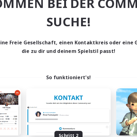
OMMEN BEI DER COMM
nglos
Berufstätige willkommen
ive Gruppe
Hobbys/Interessen
SUCHE!
EN
Endet am 05.09.2026
Endet a
eine Freie Gesellschaft, einen Kontaktkreis oder eine 
die zu dir und deinem Spielstil passt!
Gesellschaft
Freie Gesellschaft
So funktioniert's!
The Siren's Call
Moonlighter
rutierung für neue Mitglieder
Rekrutierung für neue Mitg
Cuchulainn [Dynamis]
Cuchulainn [Dynami
Schritt 2