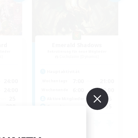
ard
Emerald Shadows
lieder
Rekrutierung für neue Mitglieder
s]
Cuchulainn [Dynamis]
Hauptaktivität
24:00
7:00
21:00
Wochentags
24:00
6:00
23:00
Wochenende
25
16
Aktive Mitglieder
200
55
Gesucht
Neulinge willkommen