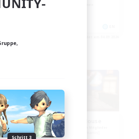
UNITY-
Berufstätige willkommen
Zwanglos
Hochstufige Inhalte
EN
EN
m 05.09.2026
Endet am 04.09.2026
Gruppe,
Freie Gesellschaft
s
Kurohana House
lieder
Rekrutierung für neue Mitglieder
s]
Cuchulainn [Dynamis]
Schritt 3