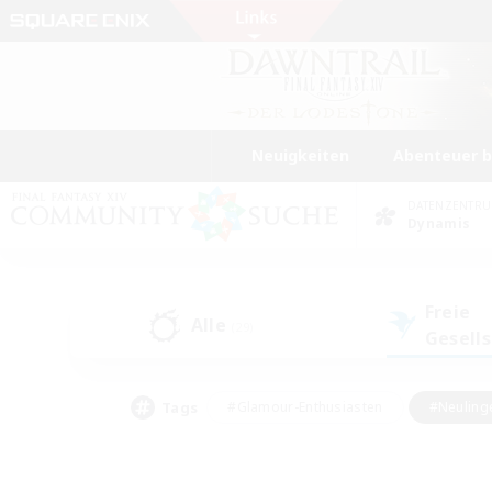
Neuigkeiten
Abenteuer 
DATENZENTR
Dynamis
Freie
Alle
(29)
Gesell
Tags
#Glamour-Enthusiasten
#Neuling
#Aktive Gruppe
#Berufstätige willkommen
#Lore-Enthusiasten
#Hohe Jag