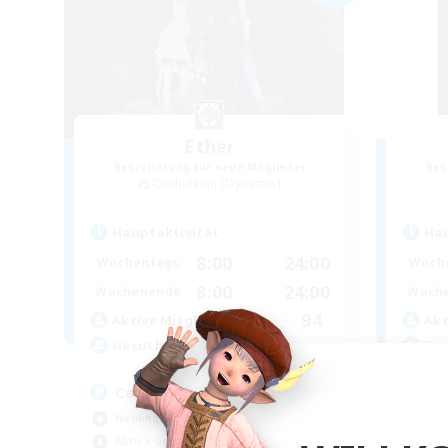
Ether
Rekrutierung für neue Mitglieder
Rek
Cuchulainn [Dynamis]
Hauptaktivität
Hau
8:00
24:00
Wochentags
Woch
8:00
24:00
Wochenende
Woch
94
Aktive Mitglieder
Akt
--
Gesucht
Ge
Casual & Midcore Friendly
Or
Neulinge willkommen
Neu
Aktive Gruppe
Hoc