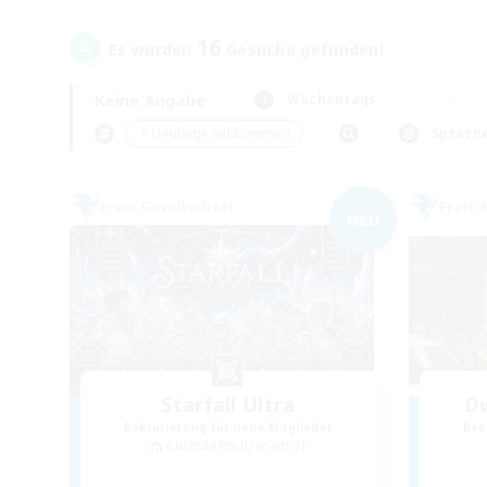
16
Es wurden
Gesuche gefunden!
Keine Angabe
Wochentags
＃Neulinge willkommen
Sprach
Freie Gesellschaft
Freie 
NEU
Starfall Ultra
Dw
Rekrutierung für neue Mitglieder
Rek
Cuchulainn [Dynamis]