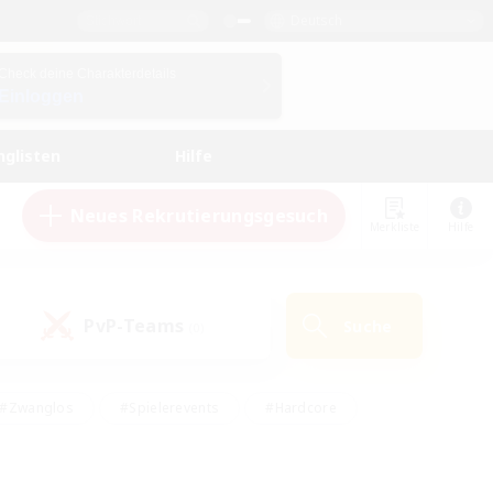
Deutsch
Check deine Charakterdetails
Einloggen
nglisten
Hilfe
Neues Rekrutierungsgesuch
Merkliste
Hilfe
PvP-Teams
Suche
(0)
#Zwanglos
#Spielerevents
#Hardcore
en
#Schatzkarten
#Screenshot-Enthusiasten
husiasten
#Hobbys/Interessen