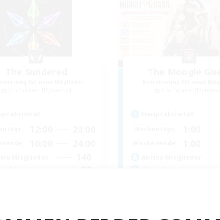
The Sundered
The Moogle Gu
rutierung für neue Mitglieder
Rekrutierung für neue Mitg
Cuchulainn [Dynamis]
Cuchulainn [Dynami
ptaktivität
Hauptaktivität
12:00
23:00
1:00
entags
Wochentags
10:00
24:00
1:00
enende
Wochenende
140
ive Mitglieder
Aktive Mitglieder
50
sucht
Gesucht
ganized FC
LGBTQ+ Friendly
linge willkommen
Zwanglos
hstufige Inhalte
Neulinge willkommen