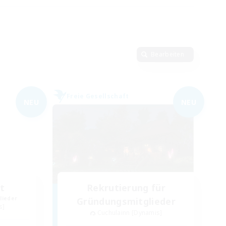
Bearbeiten
Freie Gesellschaft
NEU
NEU
t
Rekrutierung für
lieder
Gründungsmitglieder
s]
Cuchulainn [Dynamis]