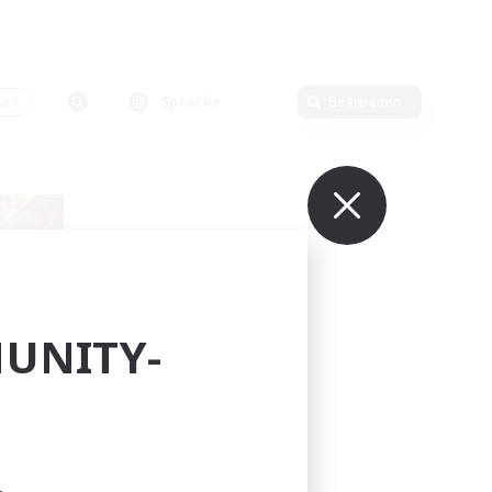
ten
Sprache
Bearbeiten
UNITY-
lieder
mis]