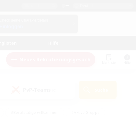
Deutsch
Check deine Charakterdetails
Einloggen
nglisten
Hilfe
Neues Rekrutierungsgesuch
Merkliste
Hilfe
PvP-Teams
Suche
(0)
#Berufstätige willkommen
#Aktive Gruppe
eundlich
#Hardcore
#Hohe Jagd
Hobbys/Interessen
#PvP-Enthusiasten