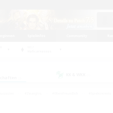
beginnen
Spielinfos
Community
Ra
UM
WELT
Halicarnassus
KK & WKK
(1)
schaften
(3)
husiasten
#Zwanglos
#Elternfreundlich
#Spielerevents
ten
#Glamour-Enthusiasten
#Schatzkarten
#Studentenfr
e Inhalte
#Lore-Enthusiasten
#Handwerker/Sammler
#