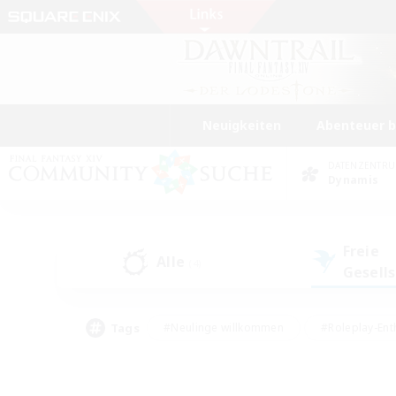
Neuigkeiten
Abenteuer 
DATENZENTR
Dynamis
Freie
Alle
(4)
Gesell
Tags
#Neulinge willkommen
#Roleplay-Ent
#Mehrsprachig
#Unterkunft-Enthusias
#Screenshot-Enthusiasten
#Hochstufig