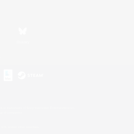
Bluesky
n
s or trademarks of Sony Interactive Entertainment Inc.
up of companies.
U.S. and/or other countries.