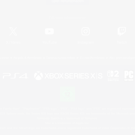
Spiel herunterladen
Offizielle Informationen
X
/
News
YouTube
Instagram
Twitch
Lizenz
Regeln & Richtlinien
Datenschutzrichtlinie
Cookie-Richtlinien
Abo jetzt kündige
 Family Mark", "PlayStation", "PS5 logo", "PS5", "PS4 logo" and "PS4" are registered trademark
XBOX Sphere mark, the Series X|S logo and XBOX Series X|S are trademarks of the Microsoft gro
Nintendo Switch is a trademark of Nintendo.
Mac is a trademark of Apple Inc.
eam and the Steam logo are trademarks and/or registered trademarks of Valve Corporation in the 