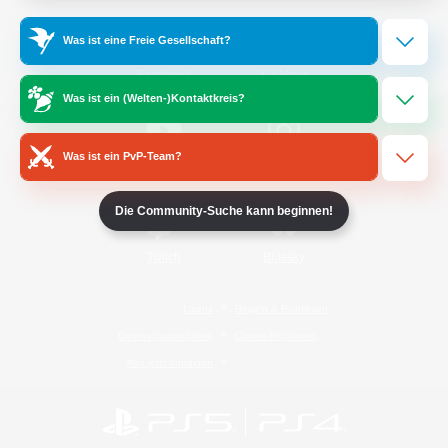
Was ist eine Freie Gesellschaft?
/
Facebook
X
News
Was ist ein (Welten-)Kontaktkreis?
Was ist ein PvP-Team?
YouTube
Instagram
Die Community-Suche kann beginnen!
Twitch
Bluesky
Lizenz
Regeln & Richtlinien
Datenschutzrichtlinie
Cookie-Richtlinien
Abo jetzt kündigen