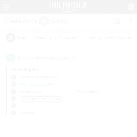
#Neulinge willkommen
#Roleplay-Enthusiasten
Tags
0
Es wurden
Gesuche gefunden!
Keine Angabe
Cuchulainn (Dynamis)
Freie Gesellschaften
Wochentags
Wochenende
＃Screenshot-Enthusiasten
Sprache