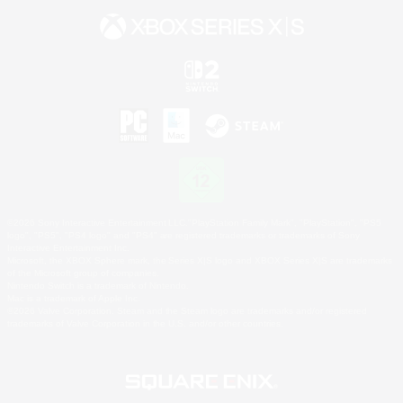
©2026 Sony Interactive Entertainment LLC."PlayStation Family Mark", "PlayStation", "PS5
logo", "PS5", "PS4 logo" and "PS4" are registered trademarks or trademarks of Sony
Interactive Entertainment Inc.
Microsoft, the XBOX Sphere mark, the Series X|S logo and XBOX Series X|S are trademarks
of the Microsoft group of companies.
Nintendo Switch is a trademark of Nintendo.
Mac is a trademark of Apple Inc.
©2026 Valve Corporation. Steam and the Steam logo are trademarks and/or registered
trademarks of Valve Corporation in the U.S. and/or other countries.