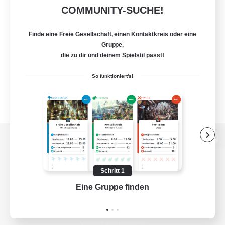
COMMUNITY-SUCHE!
Finde eine Freie Gesellschaft, einen Kontaktkreis oder eine
Gruppe,
die zu dir und deinem Spielstil passt!
So funktioniert's!
Zur PC-Seite
Schritt 1
Eine Gruppe finden
Auf 
Spiel herunterladen
Offizielle Informationen