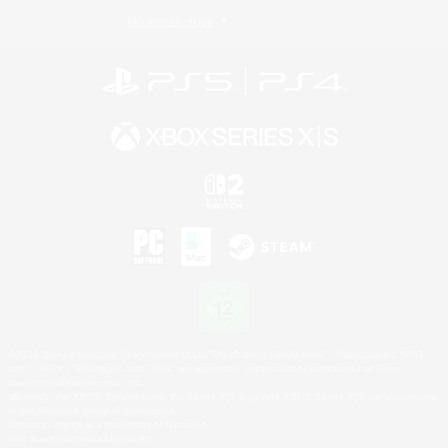
Abo jetzt kündigen
©2026 Sony Interactive Entertainment LLC."PlayStation Family Mark", "PlayStation", "PS5
logo", "PS5", "PS4 logo" and "PS4" are registered trademarks or trademarks of Sony
Interactive Entertainment Inc.
Microsoft, the XBOX Sphere mark, the Series X|S logo and XBOX Series X|S are trademarks
of the Microsoft group of companies.
Nintendo Switch is a trademark of Nintendo.
Mac is a trademark of Apple Inc.