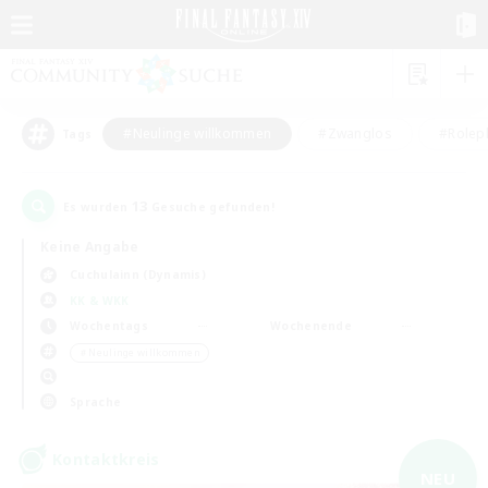
#Neulinge willkommen
#Zwanglos
#Rolepl
Tags
13
Es wurden
Gesuche gefunden!
Keine Angabe
Cuchulainn (Dynamis)
KK & WKK
Wochentags
Wochenende
＃Neulinge willkommen
Sprache
Kontaktkreis
NEU