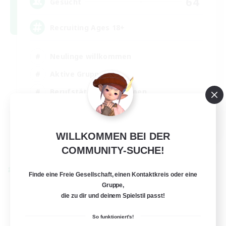
64
Gesucht
Recruiting Ages 18+
Neulinge willkommen
Aktive Gruppe
Berufstätige willkommen
Hochstufige Inhalte
EN
WILLKOMMEN BEI DER
Details ansehen
COMMUNITY-SUCHE!
Endet am 28.08.2026
Welten-Kontaktkreis
Finde eine Freie Gesellschaft, einen Kontaktkreis oder eine
Gruppe,
die zu dir und deinem Spielstil passt!
So funktioniert's!