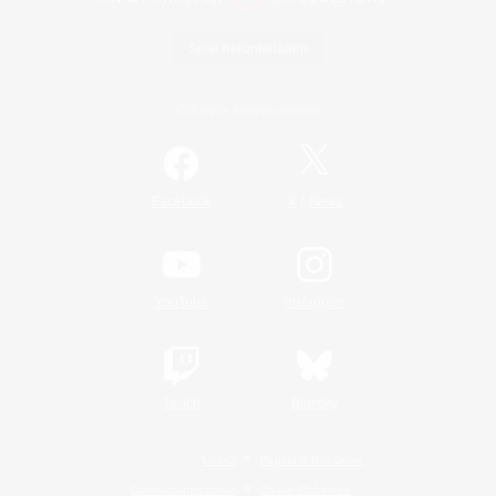
Spiel herunterladen
Offizielle Informationen
/
Facebook
X
News
YouTube
Instagram
Twitch
Bluesky
Lizenz
Regeln & Richtlinien
Datenschutzrichtlinie
Cookie-Richtlinien