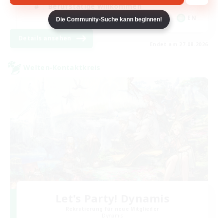
Berufstätige willkommen
EN
Die Community-Suche kann beginnen!
Details ansehen
Endet am 27.08.2026
Welten-Kontaktkreis
Let's Party! Dynamis
Rekrutierung für neue Mitglieder
Dynamis