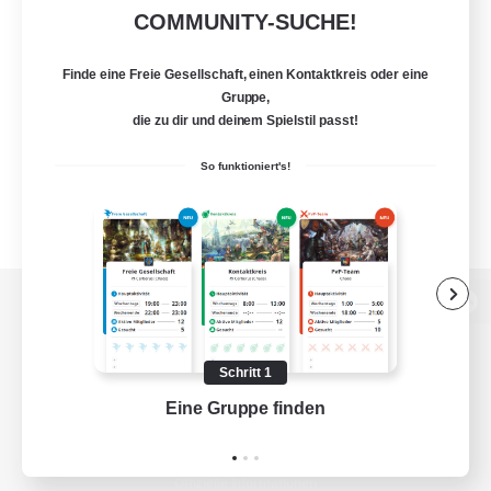
COMMUNITY-SUCHE!
Finde eine Freie Gesellschaft, einen Kontaktkreis oder eine
Gruppe,
die zu dir und deinem Spielstil passt!
So funktioniert's!
Zur PC-Seite
Schritt 1
Eine Gruppe finden
Auf 
Spiel herunterladen
Offizielle Informationen