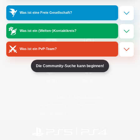
Was ist eine Freie Gesellschaft?
/
Facebook
X
News
Was ist ein (Welten-)Kontaktkreis?
Was ist ein PvP-Team?
YouTube
Instagram
Die Community-Suche kann beginnen!
Twitch
Bluesky
Lizenz
Regeln & Richtlinien
Datenschutzrichtlinie
Cookie-Richtlinien
Abo jetzt kündigen