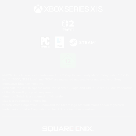
©2026 Sony Interactive Entertainment LLC."PlayStation Family Mark", "PlayStation", "PS5
logo", "PS5", "PS4 logo" and "PS4" are registered trademarks or trademarks of Sony
Interactive Entertainment Inc.
Microsoft, the XBOX Sphere mark, the Series X|S logo and XBOX Series X|S are trademarks
of the Microsoft group of companies.
Nintendo Switch is a trademark of Nintendo.
Mac is a trademark of Apple Inc.
©2026 Valve Corporation. Steam and the Steam logo are trademarks and/or registered
trademarks of Valve Corporation in the U.S. and/or other countries.