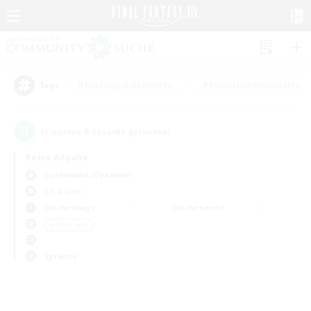
#Neulinge willkommen
#Roleplay-Enthusiasten
Tags
0
Es wurden
Gesuche gefunden!
Keine Angabe
Cuchulainn (Dynamis)
KK & WKK
Wochentags
Wochenende
＃Hohe Jagd
Sprache