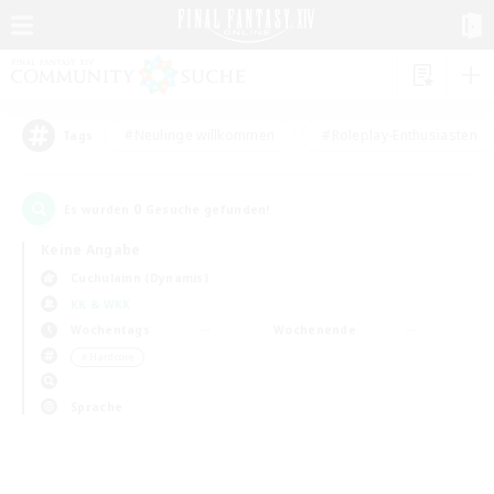
#Neulinge willkommen
#Roleplay-Enthusiasten
Tags
0
Es wurden
Gesuche gefunden!
Keine Angabe
Cuchulainn (Dynamis)
KK & WKK
Wochentags
Wochenende
＃Hardcore
Sprache