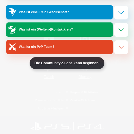
Was ist eine Freie Gesellschaft?
/
Facebook
X
News
Was ist ein (Welten-)Kontaktkreis?
Was ist ein PvP-Team?
YouTube
Instagram
Die Community-Suche kann beginnen!
Twitch
Bluesky
Lizenz
Regeln & Richtlinien
Datenschutzrichtlinie
Cookie-Richtlinien
Abo jetzt kündigen