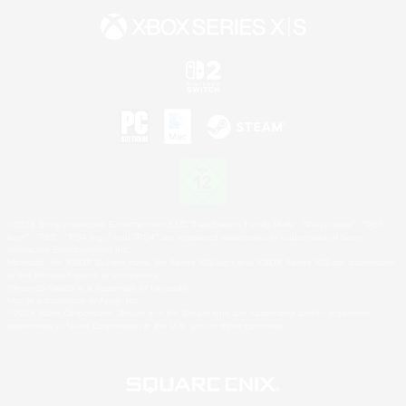
©2026 Sony Interactive Entertainment LLC."PlayStation Family Mark", "PlayStation", "PS5
logo", "PS5", "PS4 logo" and "PS4" are registered trademarks or trademarks of Sony
Interactive Entertainment Inc.
Microsoft, the XBOX Sphere mark, the Series X|S logo and XBOX Series X|S are trademarks
of the Microsoft group of companies.
Nintendo Switch is a trademark of Nintendo.
Mac is a trademark of Apple Inc.
©2026 Valve Corporation. Steam and the Steam logo are trademarks and/or registered
trademarks of Valve Corporation in the U.S. and/or other countries.