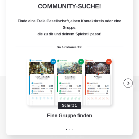
COMMUNITY-SUCHE!
Finde eine Freie Gesellschaft, einen Kontaktkreis oder eine
Gruppe,
die zu dir und deinem Spielstil passt!
So funktioniert's!
Zur PC-Seite
Schritt 1
Eine Gruppe finden
Auf 
Spiel herunterladen
Offizielle Informationen