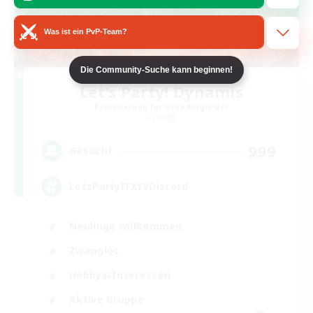
Was ist ein PvP-Team?
Die Community-Suche kann beginnen!
Let's Party! Dynamis
Rekrutierung für neue Mitglieder
Dynamis
999
Gesucht
LetsPartyFFXIVDiscord
Neulinge willkommen
Zwanglos
Hobbys/Interessen
Aktive Gruppe