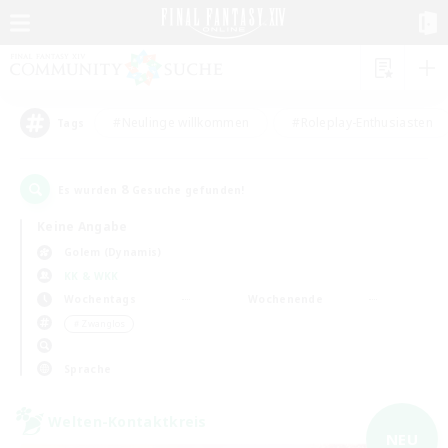
#Neulinge willkommen
#Roleplay-Enthusiasten
Tags
8
Es wurden
Gesuche gefunden!
Keine Angabe
Golem (Dynamis)
KK & WKK
Wochentags
Wochenende
＃Zwanglos
Sprache
Welten-Kontaktkreis
NEU