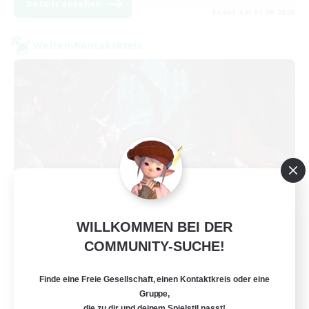
Details ansehen
Endet am 01.09.2026
Welten-Kontaktkreis
WILLKOMMEN BEI DER
FFXIV NA Network
COMMUNITY-SUCHE!
Rekrutierung für neue Mitglieder
Dynamis
Finde eine Freie Gesellschaft, einen Kontaktkreis oder eine
--
Gesucht
Gruppe,
die zu dir und deinem Spielstil passt!