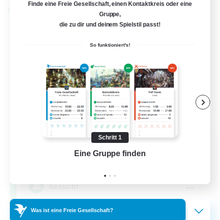
Finde eine Freie Gesellschaft, einen Kontaktkreis oder eine
Welten-Kontaktkreis
Gruppe,
die zu dir und deinem Spielstil passt!
So funktioniert's!
Schritt 1
Dynamis Werks
Eine Gruppe finden
Auf 
Rekrutierung für neue Mitglieder
Dynamis
--
Gesucht
Was ist eine Freie Gesellschaft?