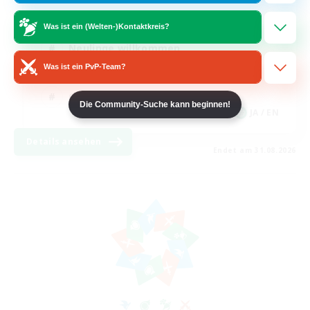
Hochstufige Inhalte
Was ist ein (Welten-)Kontaktkreis?
Neulinge willkommen
Was ist ein PvP-Team?
Schatzkarten
Glamour-Enthusiasten
Die Community-Suche kann beginnen!
JA / EN
Details ansehen
Endet am 31.08.2026