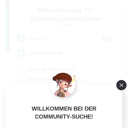
Rekrutierung für
Gründungsmitglieder
Dynamis
100
Gesucht
LGBTQ+ Friendly
Neulinge willkommen
Berufstätige willkommen
Zwanglos
Glamour-Enthusiasten
EN
WILLKOMMEN BEI DER
COMMUNITY-SUCHE!
Details ansehen
Endet am 05.09.2026