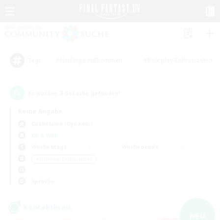
#Neulinge willkommen
#Roleplay-Enthusiasten
Tags
3
Es wurden
Gesuche gefunden!
Keine Angabe
Cuchulainn (Dynamis)
KK & WKK
Wochentags
Wochenende
＃Glamour-Enthusiasten
Sprache
Kontaktkreis
NEU