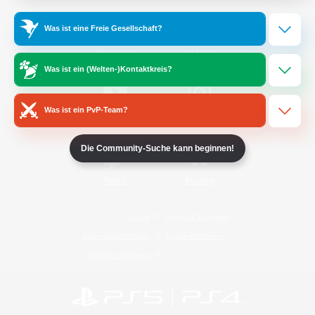
Was ist eine Freie Gesellschaft?
/
Facebook
X
News
Was ist ein (Welten-)Kontaktkreis?
Was ist ein PvP-Team?
YouTube
Instagram
Die Community-Suche kann beginnen!
Twitch
Bluesky
Lizenz
Regeln & Richtlinien
Datenschutzrichtlinie
Cookie-Richtlinien
Abo jetzt kündigen