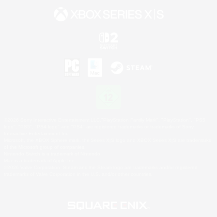
©2026 Sony Interactive Entertainment LLC."PlayStation Family Mark", "PlayStation", "PS5
logo", "PS5", "PS4 logo" and "PS4" are registered trademarks or trademarks of Sony
Interactive Entertainment Inc.
Microsoft, the XBOX Sphere mark, the Series X|S logo and XBOX Series X|S are trademarks
of the Microsoft group of companies.
Nintendo Switch is a trademark of Nintendo.
Mac is a trademark of Apple Inc.
©2026 Valve Corporation. Steam and the Steam logo are trademarks and/or registered
trademarks of Valve Corporation in the U.S. and/or other countries.