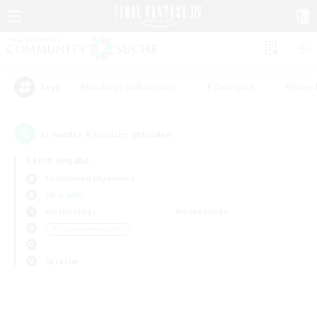
#Neulinge willkommen
#Zwanglos
#Rolepl
Tags
0
Es wurden
Gesuche gefunden!
Keine Angabe
Cuchulainn (Dynamis)
KK & WKK
Wochentags
Wochenende
＃Studentenfreundlich
Sprache