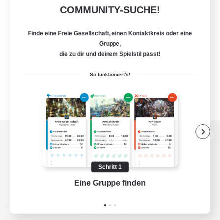
COMMUNITY-SUCHE!
Finde eine Freie Gesellschaft, einen Kontaktkreis oder eine
Gruppe,
die zu dir und deinem Spielstil passt!
So funktioniert's!
Zur PC-Seite
Schritt 1
Eine Gruppe finden
Auf 
Spiel herunterladen
Offizielle Informationen