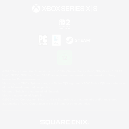
©2026 Sony Interactive Entertainment LLC."PlayStation Family Mark", "PlayStation", "PS5
logo", "PS5", "PS4 logo" and "PS4" are registered trademarks or trademarks of Sony
Interactive Entertainment Inc.
Microsoft, the XBOX Sphere mark, the Series X|S logo and XBOX Series X|S are trademarks
of the Microsoft group of companies.
Nintendo Switch is a trademark of Nintendo.
Mac is a trademark of Apple Inc.
©2026 Valve Corporation. Steam and the Steam logo are trademarks and/or registered
trademarks of Valve Corporation in the U.S. and/or other countries.