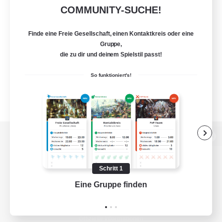
COMMUNITY-SUCHE!
Finde eine Freie Gesellschaft, einen Kontaktkreis oder eine
Gruppe,
die zu dir und deinem Spielstil passt!
So funktioniert's!
Zur PC-Seite
Schritt 1
Eine Gruppe finden
Auf 
Spiel herunterladen
Offizielle Informationen