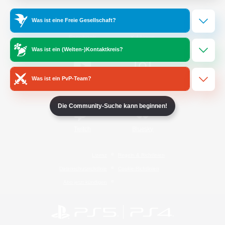
Was ist eine Freie Gesellschaft?
/
Facebook
X
News
Was ist ein (Welten-)Kontaktkreis?
Was ist ein PvP-Team?
YouTube
Instagram
Die Community-Suche kann beginnen!
Twitch
Bluesky
Lizenz
Regeln & Richtlinien
Datenschutzrichtlinie
Cookie-Richtlinien
Abo jetzt kündigen