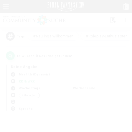
#Neulinge willkommen
#Roleplay-Enthusiasten
Tags
0
Es wurden
Gesuche gefunden!
Keine Angabe
Marilith (Dynamis)
KK & WKK
Wochentags
Wochenende
＃Hohe Jagd
Sprache