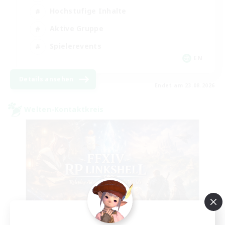
Hochstufige Inhalte
Aktive Gruppe
Spielerevents
EN
Details ansehen
Endet am 23.08.2026
Welten-Kontaktkreis