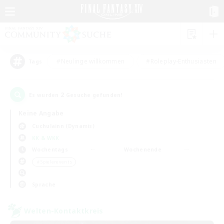
#Neulinge willkommen
#Roleplay-Enthusiasten
Tags
2
Es wurden
Gesuche gefunden!
Keine Angabe
Cuchulainn (Dynamis)
KK & WKK
Wochentags
Wochenende
＃Spielerevents
Sprache
Welten-Kontaktkreis