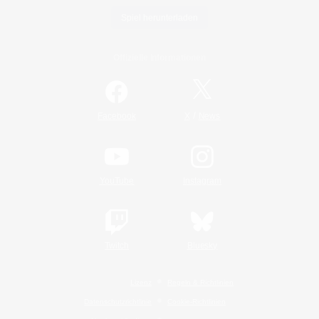
Spiel herunterladen
Offizielle Informationen
/
Facebook
X
News
YouTube
Instagram
Twitch
Bluesky
Lizenz
Regeln & Richtlinien
Datenschutzrichtlinie
Cookie-Richtlinien