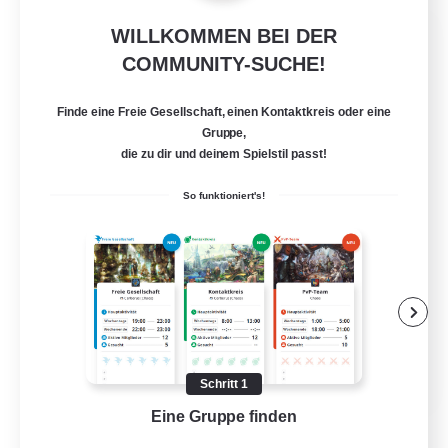
Rekrutierung für
WILLKOMMEN BEI DER
Gründungsmitglieder
COMMUNITY-SUCHE!
Dynamis
Finde eine Freie Gesellschaft, einen Kontaktkreis oder eine
25
Gruppe,
Gesucht
die zu dir und deinem Spielstil passt!
So funktioniert's!
Neulinge willkommen
Roleplay-Enthusiasten
Spielerevents
Aktive Gruppe
EN
Schritt 1
Details ansehen
Eine Gruppe finden
Auf 
Endet am 19.08.2026