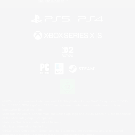
Abo jetzt kündigen
©2026 Sony Interactive Entertainment LLC."PlayStation Family Mark", "PlayStation", "PS5
logo", "PS5", "PS4 logo" and "PS4" are registered trademarks or trademarks of Sony
Interactive Entertainment Inc.
Microsoft, the XBOX Sphere mark, the Series X|S logo and XBOX Series X|S are trademarks
of the Microsoft group of companies.
Nintendo Switch is a trademark of Nintendo.
Mac is a trademark of Apple Inc.
©2026 Valve Corporation. Steam and the Steam logo are trademarks and/or registered
trademarks of Valve Corporation in the U.S. and/or other countries.