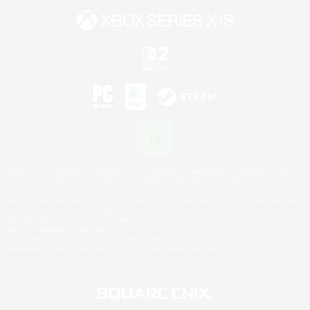
©2026 Sony Interactive Entertainment LLC."PlayStation Family Mark", "PlayStation", "PS5
logo", "PS5", "PS4 logo" and "PS4" are registered trademarks or trademarks of Sony
Interactive Entertainment Inc.
Microsoft, the XBOX Sphere mark, the Series X|S logo and XBOX Series X|S are trademarks
of the Microsoft group of companies.
Nintendo Switch is a trademark of Nintendo.
Mac is a trademark of Apple Inc.
©2026 Valve Corporation. Steam and the Steam logo are trademarks and/or registered
trademarks of Valve Corporation in the U.S. and/or other countries.