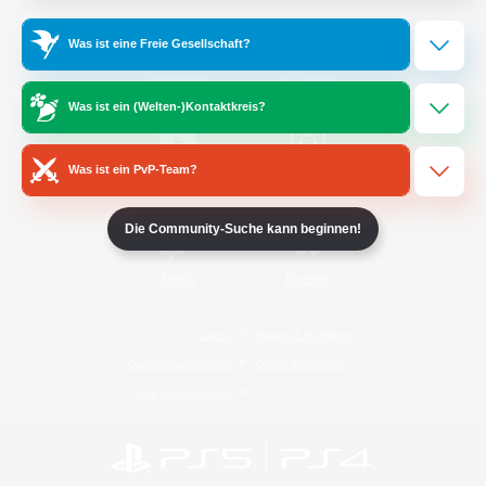
Was ist eine Freie Gesellschaft?
/
Facebook
X
News
Was ist ein (Welten-)Kontaktkreis?
Was ist ein PvP-Team?
YouTube
Instagram
Die Community-Suche kann beginnen!
Twitch
Bluesky
Lizenz
Regeln & Richtlinien
Datenschutzrichtlinie
Cookie-Richtlinien
Abo jetzt kündigen