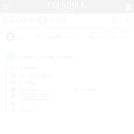
#Neulinge willkommen
#Roleplay-Enthusiasten
Tags
0
Es wurden
Gesuche gefunden!
Keine Angabe
Cuchulainn (Dynamis)
KK & WKK
Wochentags
Wochenende
＃Elternfreundlich
Sprache