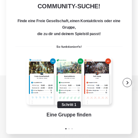
COMMUNITY-SUCHE!
Finde eine Freie Gesellschaft, einen Kontaktkreis oder eine
Gruppe,
die zu dir und deinem Spielstil passt!
So funktioniert's!
Zur PC-Seite
Schritt 1
Eine Gruppe finden
Auf 
Spiel herunterladen
Offizielle Informationen