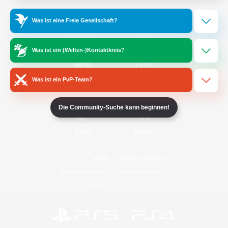
Was ist eine Freie Gesellschaft?
/
Facebook
X
News
Was ist ein (Welten-)Kontaktkreis?
Was ist ein PvP-Team?
YouTube
Instagram
Die Community-Suche kann beginnen!
Twitch
Bluesky
Lizenz
Regeln & Richtlinien
Datenschutzrichtlinie
Cookie-Richtlinien
Abo jetzt kündigen