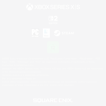
©2026 Sony Interactive Entertainment LLC."PlayStation Family Mark", "PlayStation", "PS5
logo", "PS5", "PS4 logo" and "PS4" are registered trademarks or trademarks of Sony
Interactive Entertainment Inc.
Microsoft, the XBOX Sphere mark, the Series X|S logo and XBOX Series X|S are trademarks
of the Microsoft group of companies.
Nintendo Switch is a trademark of Nintendo.
Mac is a trademark of Apple Inc.
©2026 Valve Corporation. Steam and the Steam logo are trademarks and/or registered
trademarks of Valve Corporation in the U.S. and/or other countries.