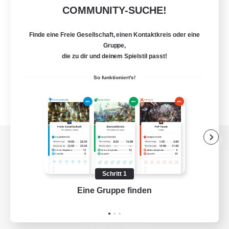
COMMUNITY-SUCHE!
Finde eine Freie Gesellschaft, einen Kontaktkreis oder eine
Gruppe,
die zu dir und deinem Spielstil passt!
So funktioniert's!
Zur PC-Seite
Schritt 1
Eine Gruppe finden
Auf 
Spiel herunterladen
Offizielle Informationen