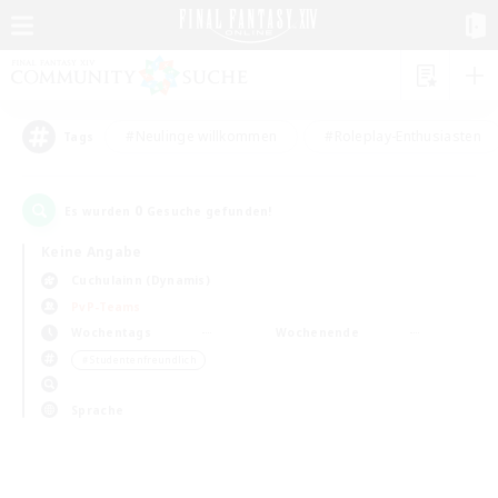
#Neulinge willkommen
#Roleplay-Enthusiasten
Tags
0
Es wurden
Gesuche gefunden!
Keine Angabe
Cuchulainn (Dynamis)
PvP-Teams
Wochentags
Wochenende
＃Studentenfreundlich
Sprache