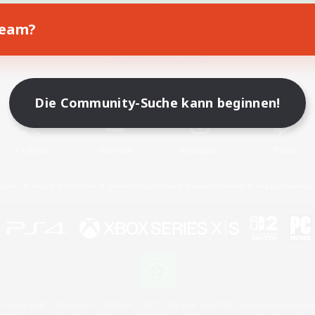
Team?
Spiel herunterladen
Offizielle Informationen
Die Community-Suche kann beginnen!
X
/
News
YouTube
Instagram
Twitch
Lizenz
Regeln & Richtlinien
Datenschutzrichtlinie
Cookie-Richtlinien
Abo jetzt kündige
 Family Mark", "PlayStation", "PS5 logo", "PS5", "PS4 logo" and "PS4" are registered trademark