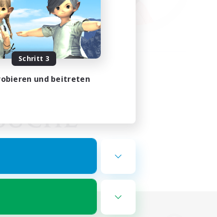
Schritt 3
obieren und beitreten