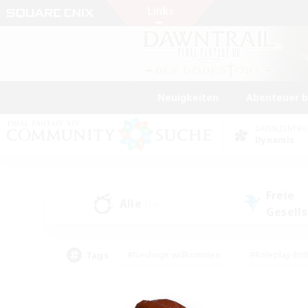
Neuigkeiten
Abenteuer 
DATENZENTR
Dynamis
Freie
Alle
(19)
Gesell
Tags
#Neulinge willkommen
#Roleplay-Ent
#Mehrsprachig
#Glamour-Enthusiasten
#Hochstufige Inhalte
#Hohe Ja