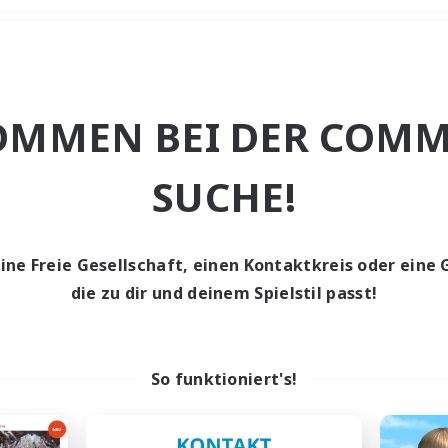
Wochenende
OMMEN BEI DER COMM
ache
SUCHE!
eine Freie Gesellschaft, einen Kontaktkreis oder eine 
die zu dir und deinem Spielstil passt!
0 Gesuche
den keine Gesuche ge
So funktioniert's!
t aufgeben! Versuche es mit anderen Suchfil