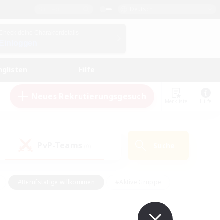
Deutsch
Check deine Charakterdetails
Einloggen
nglisten
Hilfe
Neues Rekrutierungsgesuch
Merkliste
Hilfe
PvP-Teams
Suche
(0)
#Berufstätige willkommen
#Aktive Gruppe
#Schatzkarten
#Screenshot-Enthusiasten
Interessen
#PvP-Enthusiasten