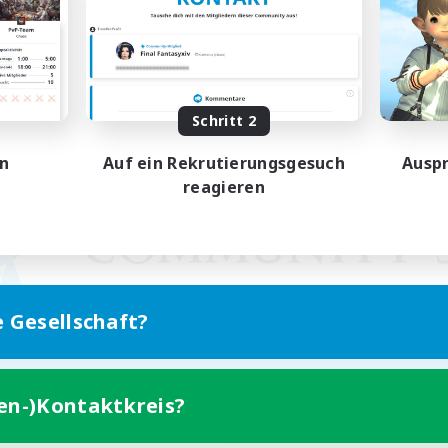
Schritt 2
en
Auf ein Rekrutierungsgesuch
Auspr
reagieren
e Gesellschaft?
ten-)Kontaktkreis?
Version für Mobilgeräte