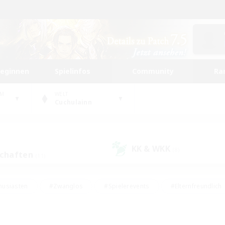
beginnen
Spielinfos
Community
Ra
UM
WELT
Cuchulainn
KK & WKK
(8)
schaften
(11)
husiasten
#Zwanglos
#Spielerevents
#Elternfreundlich
#Unterkunft-Enthusiasten
#Studentenfreundlich
#Hardcore
gd
#Handwerker/Sammler
#Lore-Enthusiasten
#Hobbys/