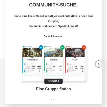
COMMUNITY-SUCHE!
Finde eine Freie Gesellschaft, einen Kontaktkreis oder eine
Gruppe,
die zu dir und deinem Spielstil passt!
So funktioniert's!
Zur PC-Seite
Schritt 1
Eine Gruppe finden
Auf 
Spiel herunterladen
Offizielle Informationen