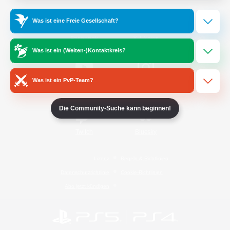
Was ist eine Freie Gesellschaft?
/
Facebook
X
News
Was ist ein (Welten-)Kontaktkreis?
Was ist ein PvP-Team?
YouTube
Instagram
Die Community-Suche kann beginnen!
Twitch
Bluesky
Lizenz
Regeln & Richtlinien
Datenschutzrichtlinie
Cookie-Richtlinien
Abo jetzt kündigen