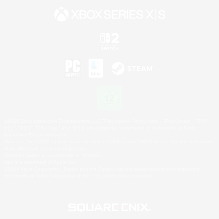
©2026 Sony Interactive Entertainment LLC."PlayStation Family Mark", "PlayStation", "PS5
logo", "PS5", "PS4 logo" and "PS4" are registered trademarks or trademarks of Sony
Interactive Entertainment Inc.
Microsoft, the XBOX Sphere mark, the Series X|S logo and XBOX Series X|S are trademarks
of the Microsoft group of companies.
Nintendo Switch is a trademark of Nintendo.
Mac is a trademark of Apple Inc.
©2026 Valve Corporation. Steam and the Steam logo are trademarks and/or registered
trademarks of Valve Corporation in the U.S. and/or other countries.