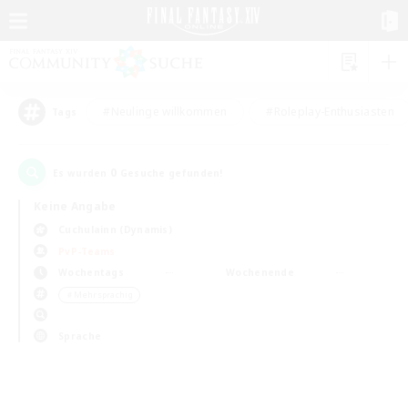
#Neulinge willkommen
#Roleplay-Enthusiasten
Tags
0
Es wurden
Gesuche gefunden!
Keine Angabe
Cuchulainn (Dynamis)
PvP-Teams
Wochentags
Wochenende
＃Mehrsprachig
Sprache