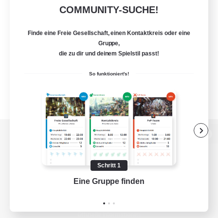
COMMUNITY-SUCHE!
Finde eine Freie Gesellschaft, einen Kontaktkreis oder eine
Gruppe,
die zu dir und deinem Spielstil passt!
So funktioniert's!
Zur PC-Seite
Schritt 1
Eine Gruppe finden
Auf 
Spiel herunterladen
Offizielle Informationen