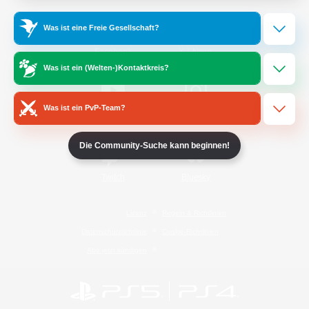
Was ist eine Freie Gesellschaft?
/
Facebook
X
News
Was ist ein (Welten-)Kontaktkreis?
Was ist ein PvP-Team?
YouTube
Instagram
Die Community-Suche kann beginnen!
Twitch
Bluesky
Lizenz
Regeln & Richtlinien
Datenschutzrichtlinie
Cookie-Richtlinien
Abo jetzt kündigen