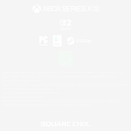
©2026 Sony Interactive Entertainment LLC."PlayStation Family Mark", "PlayStation", "PS5
logo", "PS5", "PS4 logo" and "PS4" are registered trademarks or trademarks of Sony
Interactive Entertainment Inc.
Microsoft, the XBOX Sphere mark, the Series X|S logo and XBOX Series X|S are trademarks
of the Microsoft group of companies.
Nintendo Switch is a trademark of Nintendo.
Mac is a trademark of Apple Inc.
©2026 Valve Corporation. Steam and the Steam logo are trademarks and/or registered
trademarks of Valve Corporation in the U.S. and/or other countries.