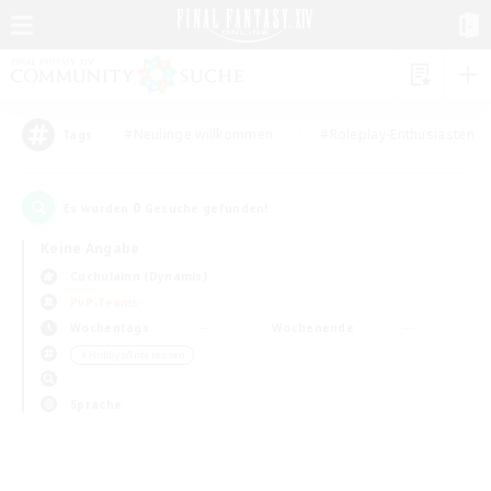
#Neulinge willkommen
#Roleplay-Enthusiasten
Tags
0
Es wurden
Gesuche gefunden!
Keine Angabe
Cuchulainn (Dynamis)
PvP-Teams
Wochentags
Wochenende
＃Hobbys/Interessen
Sprache