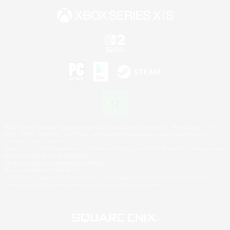
©2026 Sony Interactive Entertainment LLC."PlayStation Family Mark", "PlayStation", "PS5
logo", "PS5", "PS4 logo" and "PS4" are registered trademarks or trademarks of Sony
Interactive Entertainment Inc.
Microsoft, the XBOX Sphere mark, the Series X|S logo and XBOX Series X|S are trademarks
of the Microsoft group of companies.
Nintendo Switch is a trademark of Nintendo.
Mac is a trademark of Apple Inc.
©2026 Valve Corporation. Steam and the Steam logo are trademarks and/or registered
trademarks of Valve Corporation in the U.S. and/or other countries.