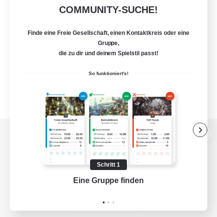
COMMUNITY-SUCHE!
Finde eine Freie Gesellschaft, einen Kontaktkreis oder eine
Gruppe,
die zu dir und deinem Spielstil passt!
So funktioniert's!
Zur PC-Seite
Schritt 1
Eine Gruppe finden
Auf 
Spiel herunterladen
Offizielle Informationen