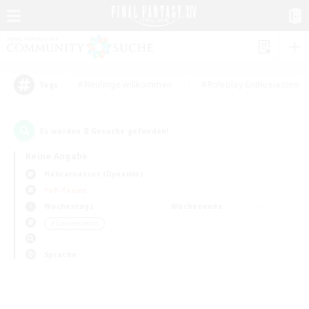
#Neulinge willkommen
#Roleplay-Enthusiasten
Tags
0
Es wurden
Gesuche gefunden!
Keine Angabe
Halicarnassus (Dynamis)
PvP-Teams
Wochentags
Wochenende
＃Spielerevents
Sprache