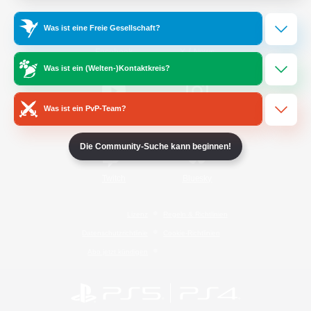
Was ist eine Freie Gesellschaft?
/
Facebook
X
News
Was ist ein (Welten-)Kontaktkreis?
Was ist ein PvP-Team?
YouTube
Instagram
Die Community-Suche kann beginnen!
Twitch
Bluesky
Lizenz
Regeln & Richtlinien
Datenschutzrichtlinie
Cookie-Richtlinien
Abo jetzt kündigen