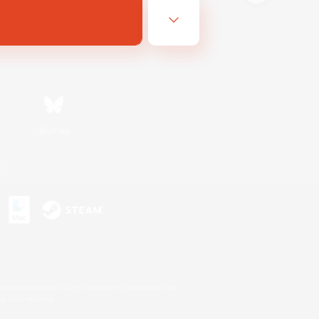
Bluesky
n
s or trademarks of Sony Interactive Entertainment Inc.
up of companies.