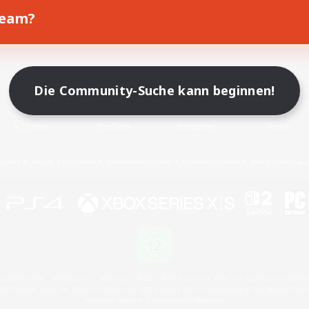
Team?
Spiel herunterladen
Offizielle Informationen
Die Community-Suche kann beginnen!
X
/
News
YouTube
Instagram
Twitch
Lizenz
Regeln & Richtlinien
Datenschutzrichtlinie
Cookie-Richtlinien
Abo jetzt kündige
 Family Mark", "PlayStation", "PS5 logo", "PS5", "PS4 logo" and "PS4" are registered trademark
XBOX Sphere mark, the Series X|S logo and XBOX Series X|S are trademarks of the Microsoft gro
Nintendo Switch is a trademark of Nintendo.