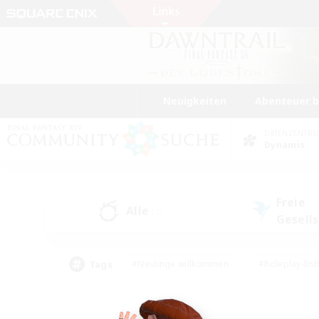
Neuigkeiten
Abenteuer 
DATENZENTR
Dynamis
Freie
Alle
(2)
Gesell
Tags
#Neulinge willkommen
#Roleplay-Ent
#Mehrsprachig
#Studentenfreundlich
#Screenshot-Enthusiasten
#Har