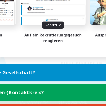
Schritt 2
en
Auf ein Rekrutierungsgesuch
Auspr
reagieren
e Gesellschaft?
ten-)Kontaktkreis?
Version für Mobilgeräte