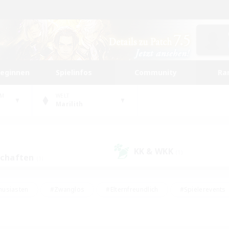
beginnen
Spielinfos
Community
Ra
UM
WELT
Marilith
KK & WKK
(1)
schaften
(1)
husiasten
#Zwanglos
#Elternfreundlich
#Spielerevents
#Unterkunft-Enthusiasten
#Glamour-Enthusiasten
#Schatzkart
dcore
#Hochstufige Inhalte
#Hobbys/Interessen
#Lore-