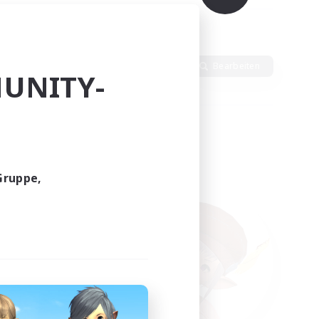
ten
Sprache
Bearbeiten
UNITY-
Gruppe,
funden.
tern!