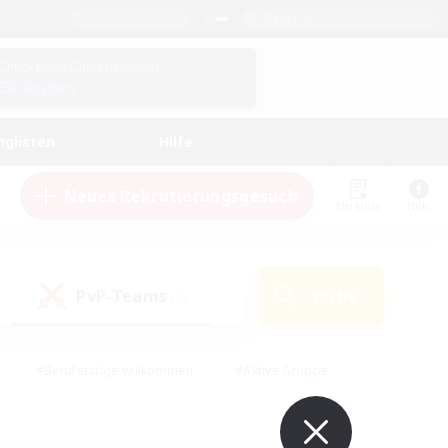
Deutsch
Check deine Charakterdetails
Einloggen
nglisten
Hilfe
Neues Rekrutierungsgesuch
Merkliste
Hilfe
PvP-Teams
Suche
(0)
#Berufstätige willkommen
#Aktive Gruppe
en
#Handwerker/Sammler
#Hohe Jagd
Enthusiasten
#PvP-Enthusiasten