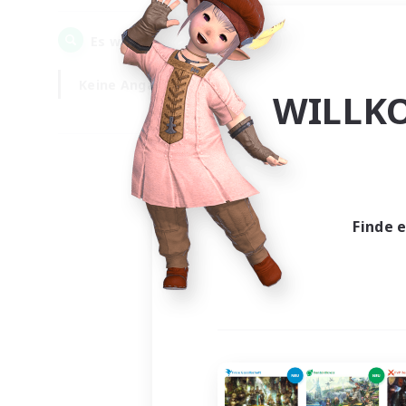
0
Es wurden
Gesuche gefunden!
Keine Angabe
Wochentags
WILLK
Finde 
Es wur
Nich