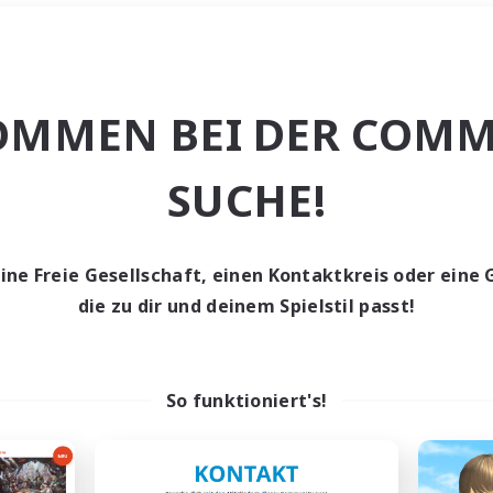
Wochenende
＃Lore-Enthusias
OMMEN BEI DER COMM
SUCHE!
eine Freie Gesellschaft, einen Kontaktkreis oder eine 
0 Gesuche
die zu dir und deinem Spielstil passt!
den keine Gesuche ge
So funktioniert's!
t aufgeben! Versuche es mit anderen Suchfil