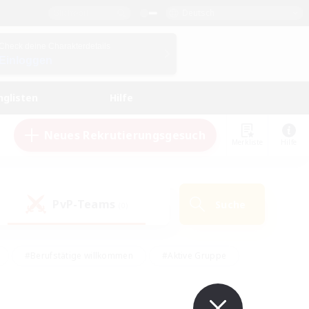
Deutsch
Check deine Charakterdetails
Einloggen
nglisten
Hilfe
Neues Rekrutierungsgesuch
Merkliste
Hilfe
PvP-Teams
Suche
(0)
#Berufstätige willkommen
#Aktive Gruppe
en
#Handwerker/Sammler
#Hohe Jagd
Enthusiasten
#PvP-Enthusiasten