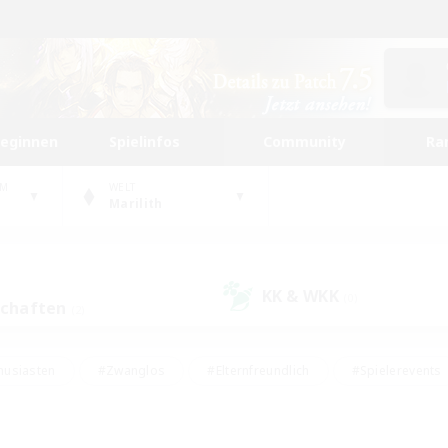
beginnen
Spielinfos
Community
Ra
UM
WELT
Marilith
KK & WKK
(0)
schaften
(2)
husiasten
#Zwanglos
#Elternfreundlich
#Spielerevents
#Unterkunft-Enthusiasten
#Glamour-Enthusiasten
#Schatzkart
dcore
#Hochstufige Inhalte
#Hobbys/Interessen
#Lore-