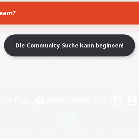
Team?
Spiel herunterladen
Offizielle Informationen
Die Community-Suche kann beginnen!
X
/
News
YouTube
Instagram
Twitch
Lizenz
Regeln & Richtlinien
Datenschutzrichtlinie
Cookie-Richtlinien
Abo jetzt kündige
 Family Mark", "PlayStation", "PS5 logo", "PS5", "PS4 logo" and "PS4" are registered trademark