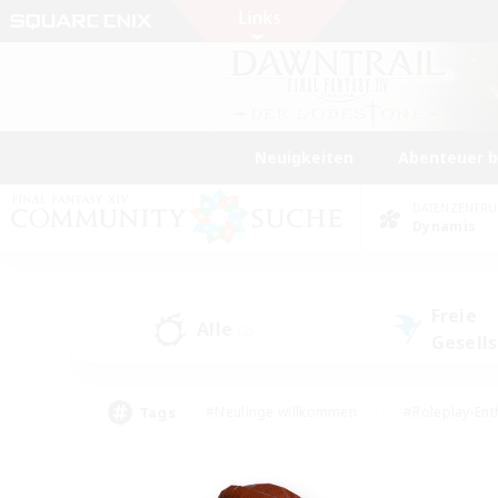
Neuigkeiten
Abenteuer 
DATENZENTR
Dynamis
Freie
Alle
(2)
Gesell
Tags
#Neulinge willkommen
#Roleplay-Ent
#Mehrsprachig
#Studentenfreundlich
#Screenshot-Enthusiasten
#Har