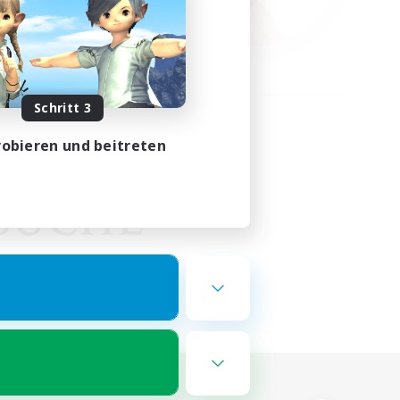
Schritt 3
obieren und beitreten