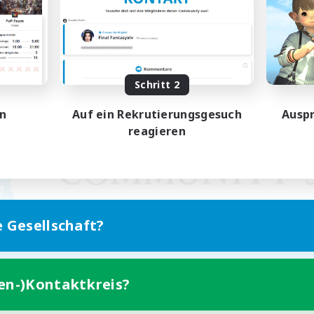
Schritt 2
en
Auf ein Rekrutierungsgesuch
Auspr
reagieren
e Gesellschaft?
ten-)Kontaktkreis?
Version für Mobilgeräte