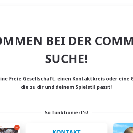
Wochenende
OMMEN BEI DER COMM
e
SUCHE!
eine Freie Gesellschaft, einen Kontaktkreis oder eine 
die zu dir und deinem Spielstil passt!
0 Gesuche
den keine Gesuche ge
So funktioniert's!
t aufgeben! Versuche es mit anderen Suchfil