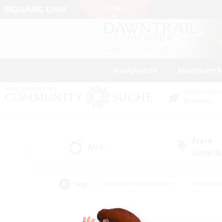
Neuigkeiten
Abenteuer 
DATENZENTR
Dynamis
Freie
Alle
(0)
Gesell
Tags
#Glamour-Enthusiasten
#Neuling
#Aktive Gruppe
#Berufstätige willkommen
#Lore-Enthusiasten
#Hohe Jag