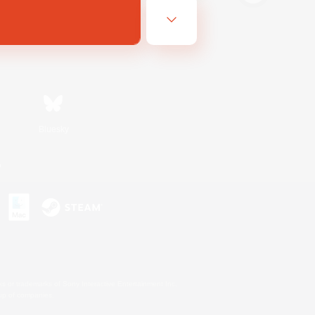
Bluesky
n
s or trademarks of Sony Interactive Entertainment Inc.
up of companies.