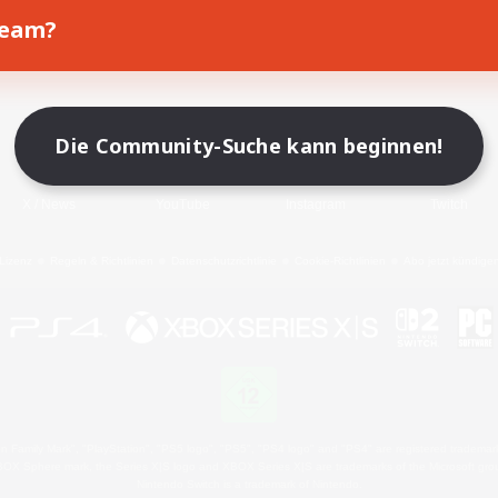
Team?
Spiel herunterladen
Offizielle Informationen
Die Community-Suche kann beginnen!
X
/
News
YouTube
Instagram
Twitch
Lizenz
Regeln & Richtlinien
Datenschutzrichtlinie
Cookie-Richtlinien
Abo jetzt kündige
 Family Mark", "PlayStation", "PS5 logo", "PS5", "PS4 logo" and "PS4" are registered trademark
XBOX Sphere mark, the Series X|S logo and XBOX Series X|S are trademarks of the Microsoft gro
Nintendo Switch is a trademark of Nintendo.