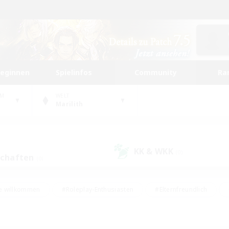
beginnen
Spielinfos
Community
Ra
UM
WELT
Marilith
KK & WKK
(0)
schaften
(0)
e willkommen
#Roleplay-Enthusiasten
#Elternfreundlich
#Studentenfreundlich
#Mehrsprachig
#Unterkunft-Enthusiast
d
#Hochstufige Inhalte
#Handwerker/Sammler
#PvP-Ent