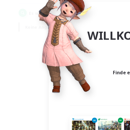
0
Es wurden
Gesuche gefunden!
Keine Angabe
Wochentags
WILLK
Finde 
Es wur
Nich