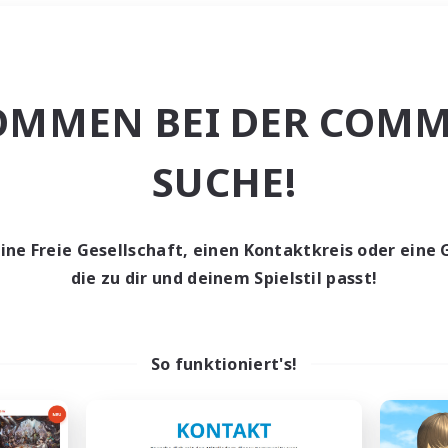
Wochenende
＃PvP-Enthusiast
OMMEN BEI DER COMM
SUCHE!
eine Freie Gesellschaft, einen Kontaktkreis oder eine 
0 Gesuche
die zu dir und deinem Spielstil passt!
den keine Gesuche ge
So funktioniert's!
t aufgeben! Versuche es mit anderen Suchfil