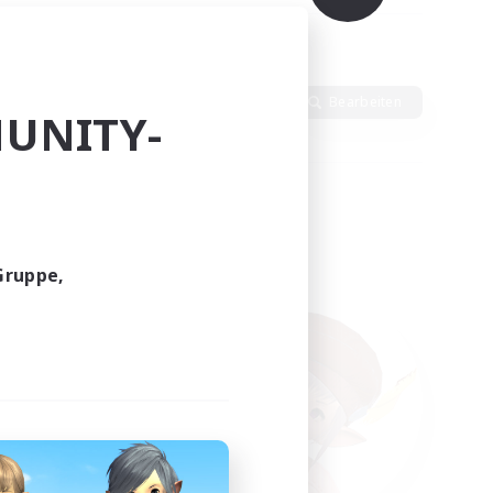
en
Sprache
Bearbeiten
UNITY-
Gruppe,
funden.
tern!