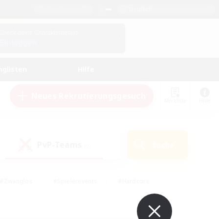
Deutsch
Check deine Charakterdetails
Einloggen
nglisten
Hilfe
Neues Rekrutierungsgesuch
Merkliste
Hilfe
PvP-Teams
Suche
(0)
#Zwanglos
#Spielerevents
#Hardcore
en
#Schatzkarten
#Screenshot-Enthusiasten
husiasten
#Hobbys/Interessen