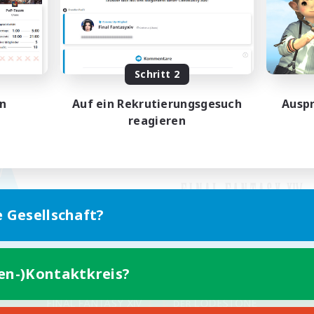
Schritt 2
en
Auf ein Rekrutierungsgesuch
Auspr
reagieren
e Gesellschaft?
ten-)Kontaktkreis?
Version für Mobilgeräte