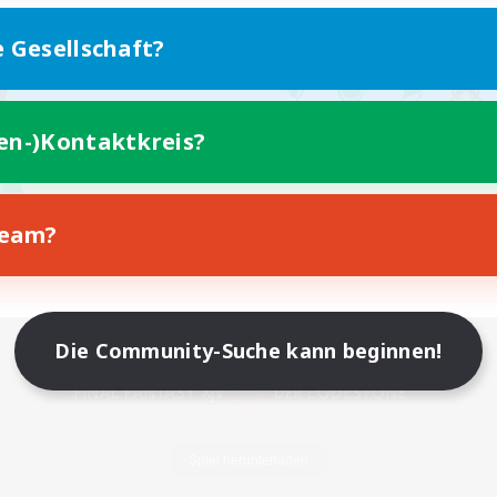
e Gesellschaft?
ten-)Kontaktkreis?
Team?
Version für Mobilgeräte
Die Community-Suche kann beginnen!
Spiel herunterladen