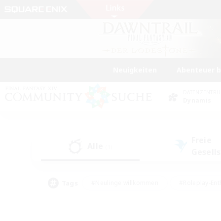
Neuigkeiten
Abenteuer 
DATENZENTR
Dynamis
Freie
Alle
(1)
Gesell
Tags
#Neulinge willkommen
#Roleplay-Ent
#Mehrsprachig
#Studentenfreundlich
#Screenshot-Enthusiasten
#Har