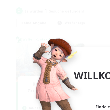
1
Es wurden
Gesuche gefunden!
Keine Angabe
Wochentags
Welten-Kontaktkreis
WILLK
Rekrutierung für
Gründungsmitglieder
Dynamis
Finde 
Hauptaktivität