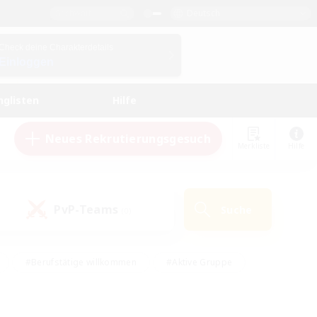
Deutsch
Check deine Charakterdetails
Einloggen
nglisten
Hilfe
Neues Rekrutierungsgesuch
Merkliste
Hilfe
PvP-Teams
Suche
(0)
#Berufstätige willkommen
#Aktive Gruppe
en
#Handwerker/Sammler
#Hohe Jagd
Enthusiasten
#PvP-Enthusiasten