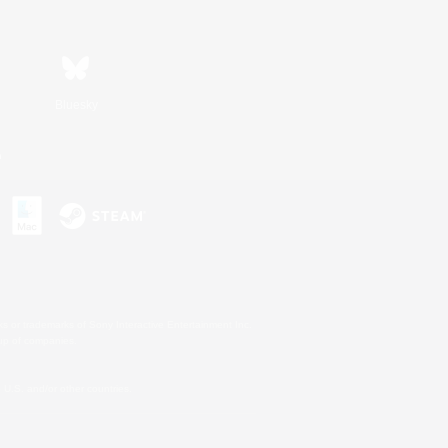
Bluesky
n
s or trademarks of Sony Interactive Entertainment Inc.
up of companies.
U.S. and/or other countries.