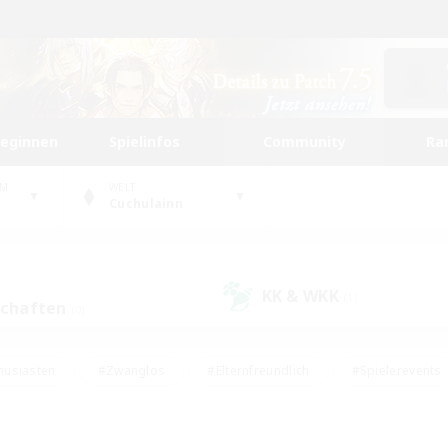
beginnen
Spielinfos
Community
Ra
UM
WELT
Cuchulainn
KK & WKK
(1)
schaften
(0)
husiasten
#Zwanglos
#Elternfreundlich
#Spielerevents
#Unterkunft-Enthusiasten
#Glamour-Enthusiasten
#Schatzkart
dcore
#Hochstufige Inhalte
#Hobbys/Interessen
#Lore-