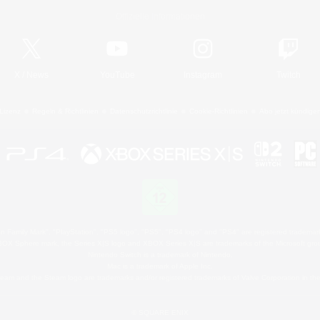
Offizielle Informationen
X
/
News
YouTube
Instagram
Twitch
Lizenz
Regeln & Richtlinien
Datenschutzrichtlinie
Cookie-Richtlinien
Abo jetzt kündige
 Family Mark", "PlayStation", "PS5 logo", "PS5", "PS4 logo" and "PS4" are registered trademark
XBOX Sphere mark, the Series X|S logo and XBOX Series X|S are trademarks of the Microsoft gro
Nintendo Switch is a trademark of Nintendo.
Mac is a trademark of Apple Inc.
eam and the Steam logo are trademarks and/or registered trademarks of Valve Corporation in the 
© SQUARE ENIX