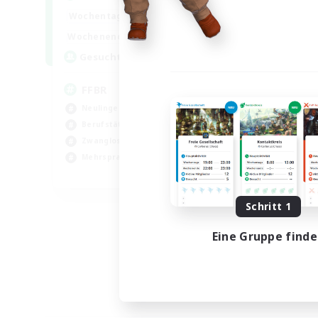
19:00
24:00
Wochentags
10:00
24:00
Wochenende
--
Gesucht
FFBR
Neulinge willkommen
Berufstätige willkommen
Zwanglos
Mehrsprachig
EN
Endet am 18.08.2026
Schritt 1
Eine Gruppe find