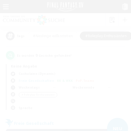
#Neulinge willkommen
#Roleplay-Enthusiasten
Tags
9
Es wurden
Gesuche gefunden!
Keine Angabe
Cuchulainn (Dynamis)
Freie Gesellschaften
KK & WKK
PvP-Teams
Wochentags
Wochenende
＃Roleplay-Enthusiasten
Sprache
Freie Gesellschaft
NEU