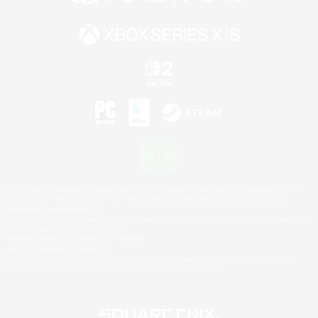
©2026 Sony Interactive Entertainment LLC."PlayStation Family Mark", "PlayStation", "PS5
logo", "PS5", "PS4 logo" and "PS4" are registered trademarks or trademarks of Sony
Interactive Entertainment Inc.
Microsoft, the XBOX Sphere mark, the Series X|S logo and XBOX Series X|S are trademarks
of the Microsoft group of companies.
Nintendo Switch is a trademark of Nintendo.
Mac is a trademark of Apple Inc.
©2026 Valve Corporation. Steam and the Steam logo are trademarks and/or registered
trademarks of Valve Corporation in the U.S. and/or other countries.