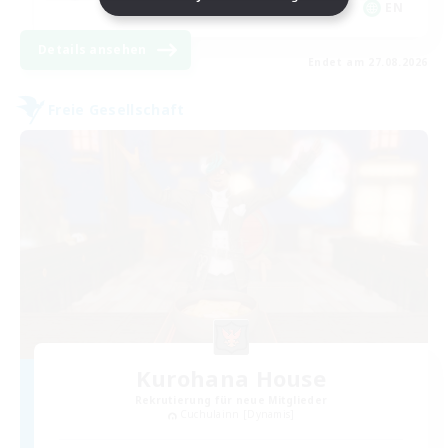
EN
Details ansehen
Endet am 27.08.2026
Freie Gesellschaft
Kurohana House
Rekrutierung für neue Mitglieder
Cuchulainn [Dynamis]