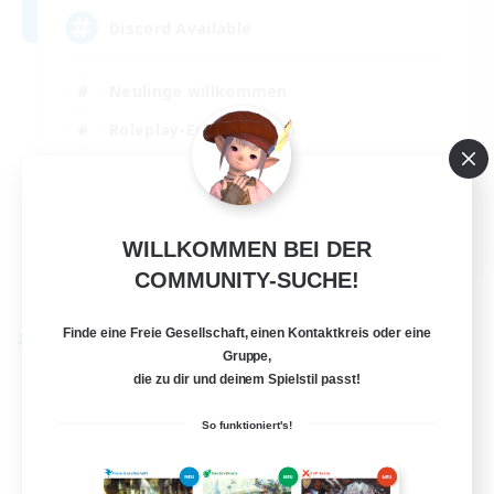
Discord Available
Neulinge willkommen
Roleplay-Enthusiasten
Berufstätige willkommen
Zwanglos
EN
WILLKOMMEN BEI DER
COMMUNITY-SUCHE!
Details ansehen
Endet am 31.08.2026
Finde eine Freie Gesellschaft, einen Kontaktkreis oder eine
Welten-Kontaktkreis
Gruppe,
die zu dir und deinem Spielstil passt!
So funktioniert's!