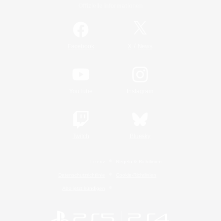
Offizielle Informationen
/
Facebook
X
News
YouTube
Instagram
Twitch
Bluesky
Lizenz
Regeln & Richtlinien
Datenschutzrichtlinie
Cookie-Richtlinien
Abo jetzt kündigen