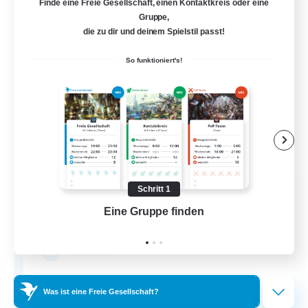
Finde eine Freie Gesellschaft, einen Kontaktkreis oder eine
Freie Gesellschaft
Gruppe,
die zu dir und deinem Spielstil passt!
So funktioniert's!
Moonwell
Schritt 1
Rekrutierung für neue Mitglieder
Eine Gruppe finden
Auf 
Kraken [Dynamis]
--
Gesucht
Sprout & Mentor Friendly
Was ist eine Freie Gesellschaft?