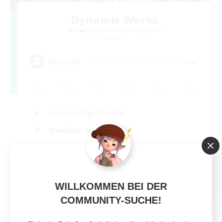
Dynamis Werks
Rekrutierung für neue Mitglieder
Dynamis
--
Gesucht
Hochstufige Inhalte
Neulinge willkommen
Schatzkarten
Glamour-Enthusiasten
JA / EN
WILLKOMMEN BEI DER
Details ansehen
COMMUNITY-SUCHE!
Endet am 31.08.2026