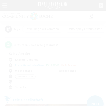
#Neulinge willkommen
#Roleplay-Enthusiasten
Tags
3
Es wurden
Gesuche gefunden!
Keine Angabe
Kraken (Dynamis)
Freie Gesellschaften
KK & WKK
PvP-Teams
Wochentags
Wochenende
＃Schatzkarten
Sprache
Freie Gesellschaft
NEU