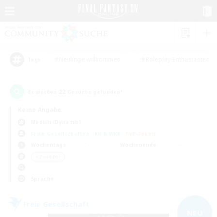
#Neulinge willkommen
#Roleplay-Enthusiasten
Tags
22
Es wurden
Gesuche gefunden!
Keine Angabe
Maduin (Dynamis)
Freie Gesellschaften
KK & WKK
PvP-Teams
Wochentags
Wochenende
＃Zwanglos
Sprache
Freie Gesellschaft
NEU