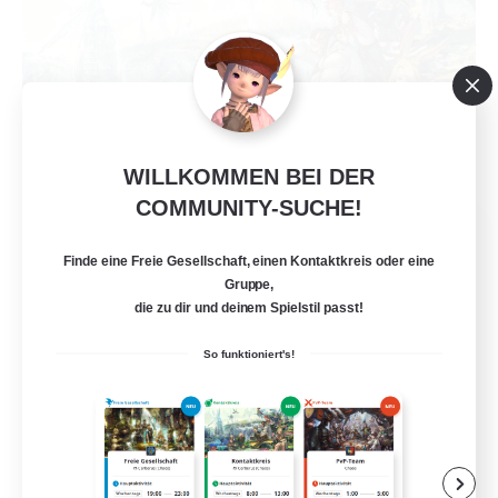
WILLKOMMEN BEI DER
COMMUNITY-SUCHE!
Ministry of Scribes
Rekrutierung für neue Mitglieder
Finde eine Freie Gesellschaft, einen Kontaktkreis oder eine
Dynamis
Gruppe,
die zu dir und deinem Spielstil passt!
8
Gesucht
So funktioniert's!
Adventuring
Neulinge willkommen
Zwanglos