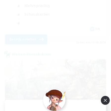
Mehrsprachig
Schatzkarten
EN
Details ansehen
Endet am 19.08.2026
Welten-Kontaktkreis