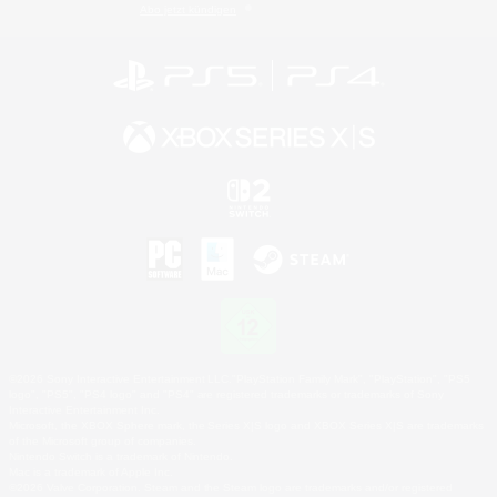
Abo jetzt kündigen
©2026 Sony Interactive Entertainment LLC."PlayStation Family Mark", "PlayStation", "PS5
logo", "PS5", "PS4 logo" and "PS4" are registered trademarks or trademarks of Sony
Interactive Entertainment Inc.
Microsoft, the XBOX Sphere mark, the Series X|S logo and XBOX Series X|S are trademarks
of the Microsoft group of companies.
Nintendo Switch is a trademark of Nintendo.
Mac is a trademark of Apple Inc.
©2026 Valve Corporation. Steam and the Steam logo are trademarks and/or registered