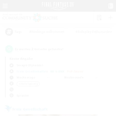
#Neulinge willkommen
#Roleplay-Enthusiasten
Tags
2
Es wurden
Gesuche gefunden!
Keine Angabe
Seraph (Dynamis)
Freie Gesellschaften
KK & WKK
PvP-Teams
Wochentags
Wochenende
＃Mehrsprachig
Sprache
Freie Gesellschaft