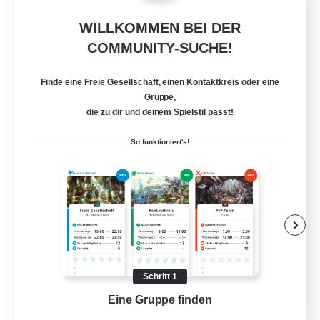
Rekrutierung für
WILLKOMMEN BEI DER
Gründungsmitglieder
COMMUNITY-SUCHE!
Dynamis
Finde eine Freie Gesellschaft, einen Kontaktkreis oder eine
--
Gruppe,
Gesucht
die zu dir und deinem Spielstil passt!
FFBR
So funktioniert's!
Neulinge willkommen
Berufstätige willkommen
Zwanglos
Mehrsprachig
EN
Schritt 1
Details ansehen
Eine Gruppe finden
Auf 
Endet am 18.08.2026