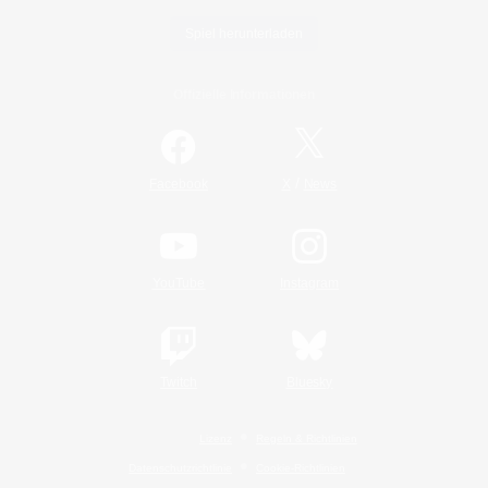
Spiel herunterladen
Offizielle Informationen
/
Facebook
X
News
YouTube
Instagram
Twitch
Bluesky
Lizenz
Regeln & Richtlinien
Datenschutzrichtlinie
Cookie-Richtlinien