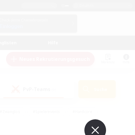
Deutsch
Check deine Charakterdetails
Einloggen
nglisten
Hilfe
Neues Rekrutierungsgesuch
Merkliste
Hilfe
PvP-Teams
Suche
(0)
#Zwanglos
#Spielerevents
#Hardcore
en
#Schatzkarten
#Screenshot-Enthusiasten
husiasten
#Hobbys/Interessen