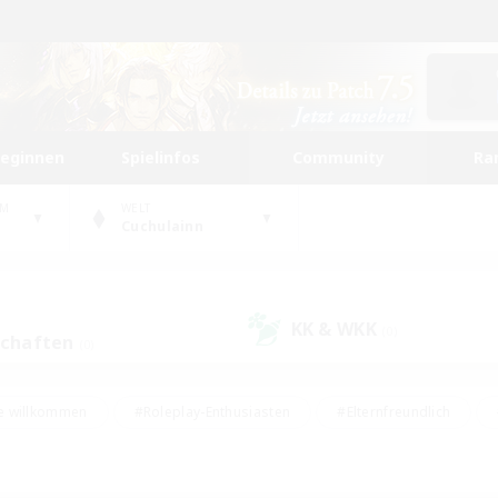
beginnen
Spielinfos
Community
Ra
UM
WELT
Cuchulainn
KK & WKK
(0)
schaften
(0)
e willkommen
#Roleplay-Enthusiasten
#Elternfreundlich
#Studentenfreundlich
#Mehrsprachig
#Unterkunft-Enthusiast
d
#Hochstufige Inhalte
#Handwerker/Sammler
#PvP-Ent