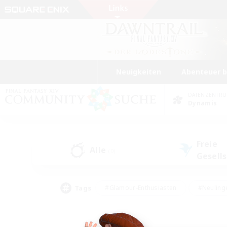
Neuigkeiten
Abenteuer 
DATENZENTR
Dynamis
Freie
Alle
(0)
Gesell
Tags
#Glamour-Enthusiasten
#Neuling
#Aktive Gruppe
#Berufstätige willkommen
#Lore-Enthusiasten
#Hohe Jag