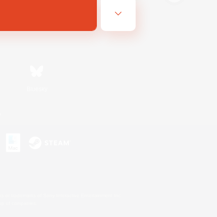
Bluesky
n
s or trademarks of Sony Interactive Entertainment Inc.
up of companies.