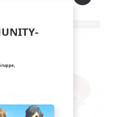
Sprache
Bearbeiten
UNITY-
Gruppe,
funden.
tern!