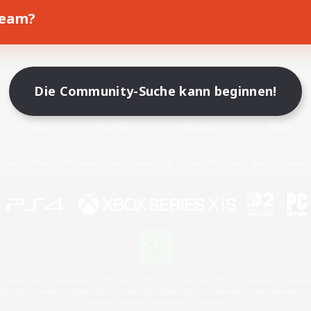
Team?
Spiel herunterladen
Offizielle Informationen
Die Community-Suche kann beginnen!
X
/
News
YouTube
Instagram
Twitch
Lizenz
Regeln & Richtlinien
Datenschutzrichtlinie
Cookie-Richtlinien
Abo jetzt kündige
 Family Mark", "PlayStation", "PS5 logo", "PS5", "PS4 logo" and "PS4" are registered trademark
XBOX Sphere mark, the Series X|S logo and XBOX Series X|S are trademarks of the Microsoft gro
Nintendo Switch is a trademark of Nintendo.