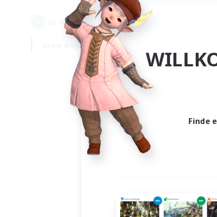
0
Es wurden
Gesuche gefunden!
Keine Angabe
Wochentags
WILLK
Finde 
Es wur
Nich