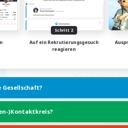
Schritt 2
en
Auf ein Rekrutierungsgesuch
Auspr
reagieren
e Gesellschaft?
ten-)Kontaktkreis?
Version für Mobilgeräte