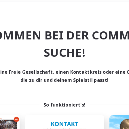
Wochenende
＃Hohe Jagd
OMMEN BEI DER COMM
SUCHE!
eine Freie Gesellschaft, einen Kontaktkreis oder eine 
0 Gesuche
die zu dir und deinem Spielstil passt!
den keine Gesuche ge
So funktioniert's!
t aufgeben! Versuche es mit anderen Suchfil