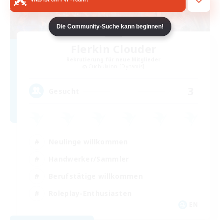
Die Community-Suche kann beginnen!
Flerkin Clouder
Rekrutierung für neue Mitglieder
Cuchulainn [Dynamis]
3
Gesucht
Neulinge willkommen
Handwerker/Sammler
Berufstätige willkommen
Roleplay-Enthusiasten
EN