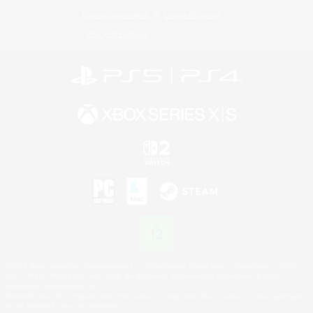
Datenschutzrichtlinie
Cookie-Richtlinien
Abo jetzt kündigen
©2026 Sony Interactive Entertainment LLC."PlayStation Family Mark", "PlayStation", "PS5
logo", "PS5", "PS4 logo" and "PS4" are registered trademarks or trademarks of Sony
Interactive Entertainment Inc.
Microsoft, the XBOX Sphere mark, the Series X|S logo and XBOX Series X|S are trademarks
of the Microsoft group of companies.