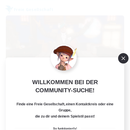
Freie Gesellschaft
WILLKOMMEN BEI DER
Kurohana House
COMMUNITY-SUCHE!
Rekrutierung für neue Mitglieder
Cuchulainn [Dynamis]
Finde eine Freie Gesellschaft, einen Kontaktkreis oder eine
15
Gruppe,
Gesucht
die zu dir und deinem Spielstil passt!
LGBT+ Community
So funktioniert's!