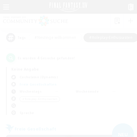
#Neulinge willkommen
#Roleplay-Enthusiasten
Tags
4
Es wurden
Gesuche gefunden!
Keine Angabe
Cuchulainn (Dynamis)
Freie Gesellschaften
Wochentags
Wochenende
＃Roleplay-Enthusiasten
Sprache
Freie Gesellschaft
NEU