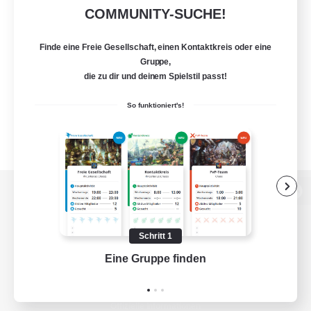
COMMUNITY-SUCHE!
Finde eine Freie Gesellschaft, einen Kontaktkreis oder eine
Gruppe,
die zu dir und deinem Spielstil passt!
So funktioniert's!
Zur PC-Seite
Schritt 1
Eine Gruppe finden
Auf 
Spiel herunterladen
Offizielle Informationen