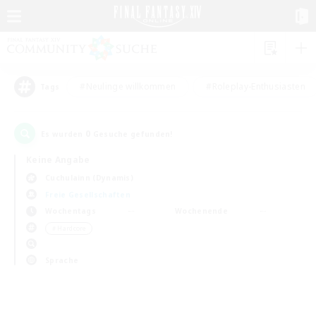
#Neulinge willkommen
#Roleplay-Enthusiasten
Tags
0
Es wurden
Gesuche gefunden!
Keine Angabe
Cuchulainn (Dynamis)
Freie Gesellschaften
Wochentags
Wochenende
＃Hardcore
Sprache