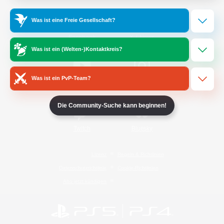
Was ist eine Freie Gesellschaft?
/
Facebook
X
News
Was ist ein (Welten-)Kontaktkreis?
Was ist ein PvP-Team?
YouTube
Instagram
Die Community-Suche kann beginnen!
Twitch
Bluesky
Lizenz
Regeln & Richtlinien
Datenschutzrichtlinie
Cookie-Richtlinien
Abo jetzt kündigen