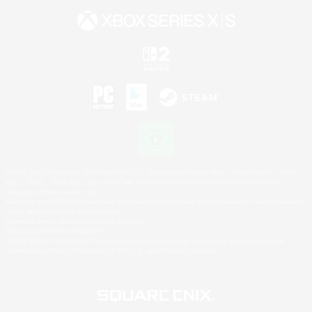
©2026 Sony Interactive Entertainment LLC."PlayStation Family Mark", "PlayStation", "PS5
logo", "PS5", "PS4 logo" and "PS4" are registered trademarks or trademarks of Sony
Interactive Entertainment Inc.
Microsoft, the XBOX Sphere mark, the Series X|S logo and XBOX Series X|S are trademarks
of the Microsoft group of companies.
Nintendo Switch is a trademark of Nintendo.
Mac is a trademark of Apple Inc.
©2026 Valve Corporation. Steam and the Steam logo are trademarks and/or registered
trademarks of Valve Corporation in the U.S. and/or other countries.