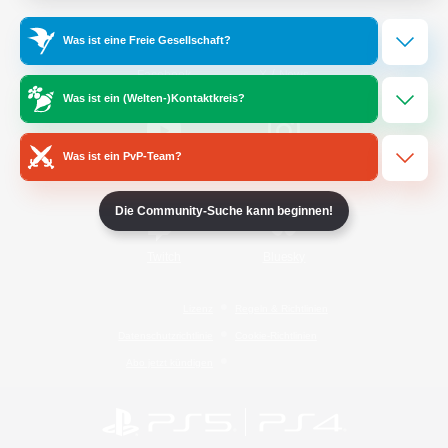
Was ist eine Freie Gesellschaft?
/
Facebook
X
News
Was ist ein (Welten-)Kontaktkreis?
Was ist ein PvP-Team?
YouTube
Instagram
Die Community-Suche kann beginnen!
Twitch
Bluesky
Lizenz
Regeln & Richtlinien
Datenschutzrichtlinie
Cookie-Richtlinien
Abo jetzt kündigen