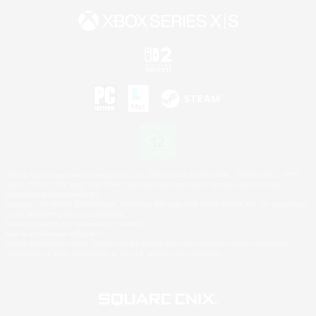
©2026 Sony Interactive Entertainment LLC."PlayStation Family Mark", "PlayStation", "PS5
logo", "PS5", "PS4 logo" and "PS4" are registered trademarks or trademarks of Sony
Interactive Entertainment Inc.
Microsoft, the XBOX Sphere mark, the Series X|S logo and XBOX Series X|S are trademarks
of the Microsoft group of companies.
Nintendo Switch is a trademark of Nintendo.
Mac is a trademark of Apple Inc.
©2026 Valve Corporation. Steam and the Steam logo are trademarks and/or registered
trademarks of Valve Corporation in the U.S. and/or other countries.