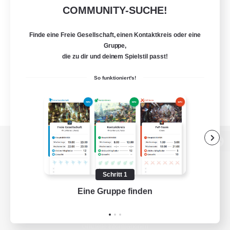
COMMUNITY-SUCHE!
Finde eine Freie Gesellschaft, einen Kontaktkreis oder eine
Gruppe,
die zu dir und deinem Spielstil passt!
So funktioniert's!
Zur PC-Seite
Schritt 1
Eine Gruppe finden
Auf 
Spiel herunterladen
Offizielle Informationen