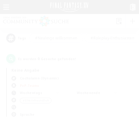
#Neulinge willkommen
#Roleplay-Enthusiasten
Tags
0
Es wurden
Gesuche gefunden!
Keine Angabe
Cuchulainn (Dynamis)
PvP-Teams
Wochentags
Wochenende
＃Elternfreundlich
Sprache