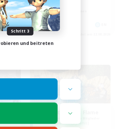
Handwerker/Sammler
Berufstätige willkommen
EN
EN
Schritt 3
m 25.08.2026
Endet am 22.08.2026
obieren und beitreten
Freie Gesellschaft
ghts
Spirits of the Flame
lieder
Rekrutierung für neue Mitglieder
Golem [Dynamis]