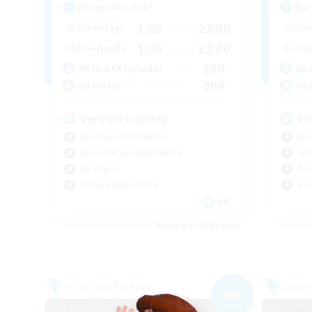
Hauptaktivität
Hau
1:00
23:00
Wochentags
Woch
1:00
23:00
Wochenende
Woch
200
Aktive Mitglieder
Akt
999
Gesucht
Ge
Very Welcoming
Ev
Neulinge willkommen
Neu
Berufstätige willkommen
Spi
Zwanglos
Ber
Hobbys/Interessen
Zwa
EN
Endet am 02.09.2026
Freie Gesellschaft
Freie 
NEU