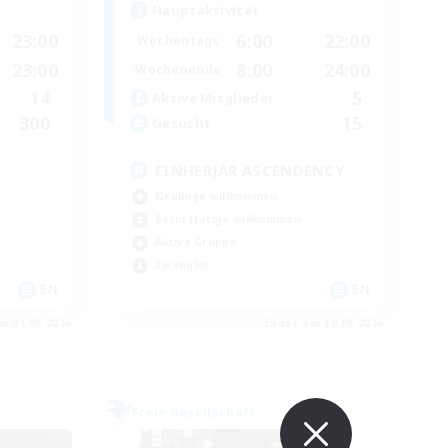
Hauptaktivität
23:00
6:00
22:00
Wochentags
23:00
8:00
24:00
Wochenende
14
5
Aktive Mitglieder
300
15
Gesucht
EINHERJAR ASCENDENCY
Neulinge willkommen
Berufstätige willkommen
Aktive Gruppe
Zwanglos
EN
EN
m 01.09.2026
Endet am 30.08.2026
Freie Gesellschaft