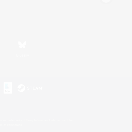
Bluesky
n
s or trademarks of Sony Interactive Entertainment Inc.
up of companies.