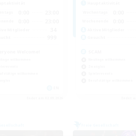
ptaktivität
Hauptaktivität
0:00
23:00
0:00
entags
Wochentags
0:00
23:00
0:00
enende
Wochenende
34
ive Mitglieder
Aktive Mitglieder
999
sucht
Gesucht
eryone Welcome!
SCAM
linge willkommen
Neulinge willkommen
elerevents
Zwanglos
ufstätige willkommen
Spielerevents
nglos
Berufstätige willkommen
EN
Endet am 02.09.2026
Endet a
Gesellschaft
Freie Gesellschaft