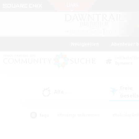
Neuigkeiten
Abenteuer 
DATENZENTR
Dynamis
Freie
Alle
(19)
Gesell
Tags
#Neulinge willkommen
#Roleplay-Ent
#Mehrsprachig
#Studentenfreundlich
#Screenshot-Enthusiasten
#Har