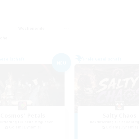
Wochenende
ache
Gesellschaft
Freie Gesellschaft
NEU
Cosmos' Petals
Salty Chaos
rutierung für neue Mitglieder
Rekrutierung für neue Mitg
Golem [Dynamis]
Golem [Dynamis]