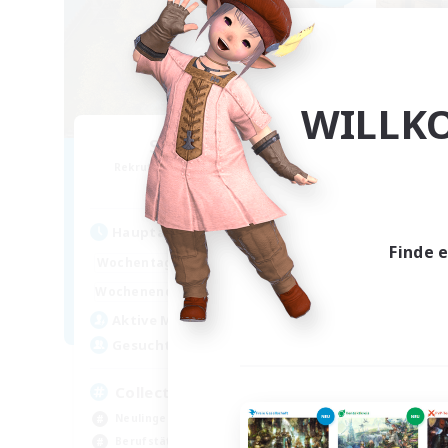
WILLK
Storm Riders
Rekrutierung für neue Mitglieder
Rek
Golem [Dynamis]
Hauptaktivität
Hau
Finde 
6:00
24:00
Wochentags
Woch
0:00
23:00
Wochenende
Woch
170
Aktive Mitglieder
Akt
100
Gesucht
Ge
Collectors
Neulinge willkommen
Zwa
Berufstätige willkommen