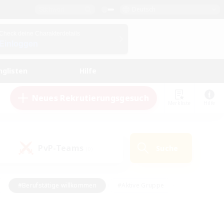
Deutsch
Check deine Charakterdetails
Einloggen
nglisten
Hilfe
Neues Rekrutierungsgesuch
Merkliste
Hilfe
PvP-Teams
Suche
(0)
#Berufstätige willkommen
#Aktive Gruppe
en
#Handwerker/Sammler
#Hohe Jagd
Enthusiasten
#PvP-Enthusiasten