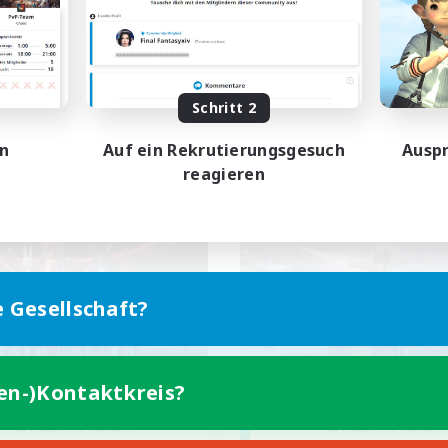
atzkarten
Berufstätige willkommen
ufstätige willkommen
Aktive Gruppe
linge willkommen
Zwanglos
EN
Schritt 2
Endet am 29.08.2026
Endet a
en
Auf ein Rekrutierungsgesuch
Auspr
reagieren
Gesellschaft
Freie Gesellschaft
e Gesellschaft?
elestial Sanctuary
Fat Chocobo Kni
ten-)Kontaktkreis?
rutierung für neue Mitglieder
Rekrutierung für neue Mitg
Golem [Dynamis]
Golem [Dynamis]