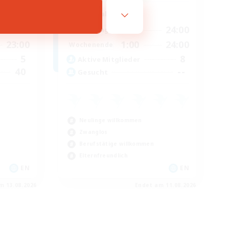
Hauptaktivität
21:00
1:00
24:00
Wochentags
23:00
1:00
24:00
Wochenende
5
8
Aktive Mitglieder
40
--
Gesucht
Neulinge willkommen
Zwanglos
Berufstätige willkommen
Elternfreundlich
EN
EN
m 13.08.2026
Endet am 11.08.2026