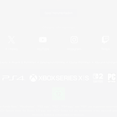
Spiel herunterladen
Offizielle Informationen
X
/
News
YouTube
Instagram
Twitch
Lizenz
Regeln & Richtlinien
Datenschutzrichtlinie
Cookie-Richtlinien
Abo jetzt kündige
 Family Mark", "PlayStation", "PS5 logo", "PS5", "PS4 logo" and "PS4" are registered trademark
XBOX Sphere mark, the Series X|S logo and XBOX Series X|S are trademarks of the Microsoft gro
Nintendo Switch is a trademark of Nintendo.