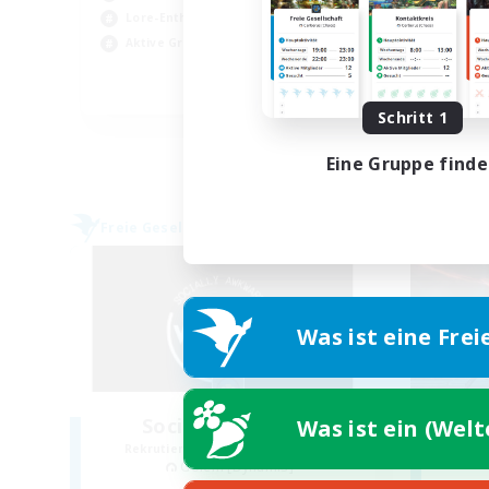
Sch
Lore-Enthusiasten
Ber
Aktive Gruppe
Neu
EN
Schritt 1
Endet am 30.08.2026
Eine Gruppe find
Freie Gesellschaft
Freie 
Was ist eine Frei
Socially Awkward
C
Was ist ein (Wel
Rekrutierung für neue Mitglieder
Rek
Golem [Dynamis]