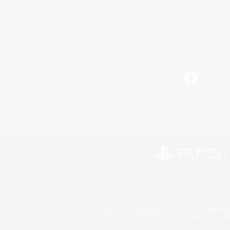
Facebook
©2026 Sony Interactive Entertainment LLC."PlayStation
Microsoft, the 