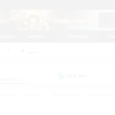
beginnen
Spielinfos
Community
Ra
UM
WELT
Golem
KK & WKK
(7)
schaften
(12)
husiasten
#Zwanglos
#Elternfreundlich
#Spielerevents
#Unterkunft-Enthusiasten
#Glamour-Enthusiasten
#Schatzkart
dcore
#Hochstufige Inhalte
#Hobbys/Interessen
#Lore-