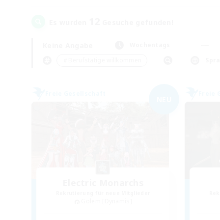
12
Es wurden
Gesuche gefunden!
Keine Angabe
Wochentags
＃Berufstätige willkommen
Spr
Freie Gesellschaft
Freie 
NEU
Electric Monarchs
Rekrutierung für neue Mitglieder
Rek
Golem [Dynamis]