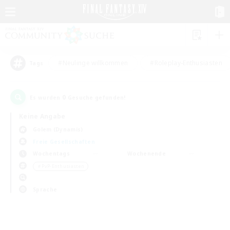
#Neulinge willkommen
#Roleplay-Enthusiasten
Tags
0
Es wurden
Gesuche gefunden!
Keine Angabe
Golem (Dynamis)
Freie Gesellschaften
Wochentags
Wochenende
＃PvP-Enthusiasten
Sprache