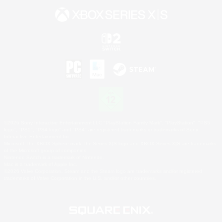
©2026 Sony Interactive Entertainment LLC."PlayStation Family Mark", "PlayStation", "PS5
logo", "PS5", "PS4 logo" and "PS4" are registered trademarks or trademarks of Sony
Interactive Entertainment Inc.
Microsoft, the XBOX Sphere mark, the Series X|S logo and XBOX Series X|S are trademarks
of the Microsoft group of companies.
Nintendo Switch is a trademark of Nintendo.
Mac is a trademark of Apple Inc.
©2026 Valve Corporation. Steam and the Steam logo are trademarks and/or registered
trademarks of Valve Corporation in the U.S. and/or other countries.