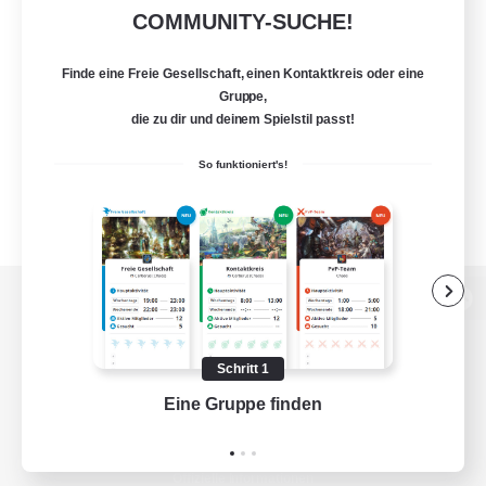
COMMUNITY-SUCHE!
Finde eine Freie Gesellschaft, einen Kontaktkreis oder eine
Gruppe,
die zu dir und deinem Spielstil passt!
So funktioniert's!
Zur PC-Seite
Schritt 1
Eine Gruppe finden
Auf 
Spiel herunterladen
Offizielle Informationen