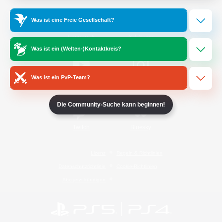
Was ist eine Freie Gesellschaft?
/
Facebook
X
News
Was ist ein (Welten-)Kontaktkreis?
Was ist ein PvP-Team?
YouTube
Instagram
Die Community-Suche kann beginnen!
Twitch
Bluesky
Lizenz
Regeln & Richtlinien
Datenschutzrichtlinie
Cookie-Richtlinien
Abo jetzt kündigen