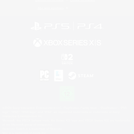
Datenschutzrichtlinie
Cookie-Richtlinien
Abo jetzt kündigen
©2026 Sony Interactive Entertainment LLC."PlayStation Family Mark", "PlayStation", "PS5
logo", "PS5", "PS4 logo" and "PS4" are registered trademarks or trademarks of Sony
Interactive Entertainment Inc.
Microsoft, the XBOX Sphere mark, the Series X|S logo and XBOX Series X|S are trademarks
of the Microsoft group of companies.
Nintendo Switch is a trademark of Nintendo.
Mac is a trademark of Apple Inc.