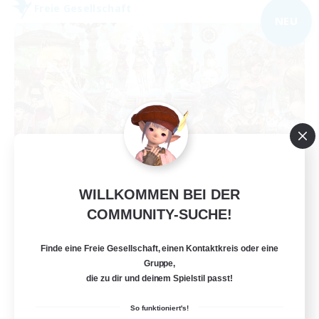
Freie Gesellschaft
NEU
WILLKOMMEN BEI DER
Starlight Express
COMMUNITY-SUCHE!
Rekrutierung für neue Mitglieder
Halicarnassus [Dynamis]
Finde eine Freie Gesellschaft, einen Kontaktkreis oder eine
150
Gesucht
Gruppe,
die zu dir und deinem Spielstil passt!
So funktioniert's!