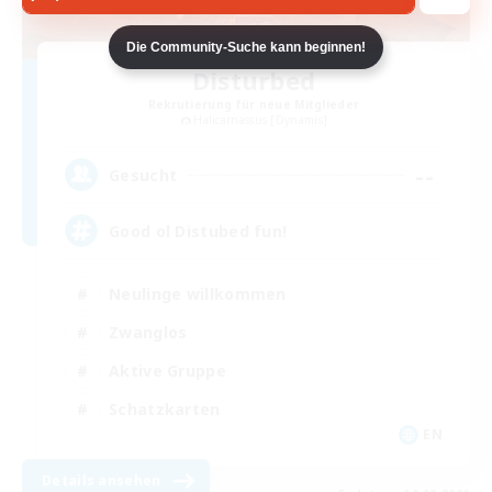
Die Community-Suche kann beginnen!
Disturbed
Rekrutierung für neue Mitglieder
Halicarnassus [Dynamis]
--
Gesucht
Good ol Distubed fun!
Neulinge willkommen
Zwanglos
Aktive Gruppe
Schatzkarten
EN
Details ansehen