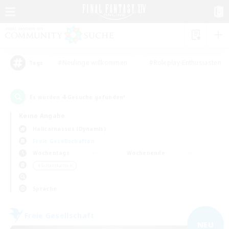
#Neulinge willkommen
#Roleplay-Enthusiasten
Tags
4
Es wurden
Gesuche gefunden!
Keine Angabe
Halicarnassus (Dynamis)
Freie Gesellschaften
Wochentags
Wochenende
＃Schatzkarten
Sprache
Freie Gesellschaft
NEU