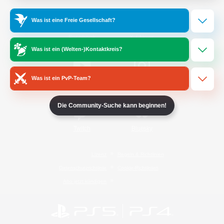
Was ist eine Freie Gesellschaft?
/
Facebook
X
News
Was ist ein (Welten-)Kontaktkreis?
Was ist ein PvP-Team?
YouTube
Instagram
Die Community-Suche kann beginnen!
Twitch
Bluesky
Lizenz
Regeln & Richtlinien
Datenschutzrichtlinie
Cookie-Richtlinien
Abo jetzt kündigen