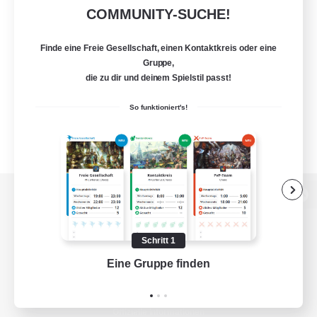
COMMUNITY-SUCHE!
Finde eine Freie Gesellschaft, einen Kontaktkreis oder eine
Gruppe,
die zu dir und deinem Spielstil passt!
So funktioniert's!
Zur PC-Seite
Schritt 1
Eine Gruppe finden
Auf 
Spiel herunterladen
Offizielle Informationen