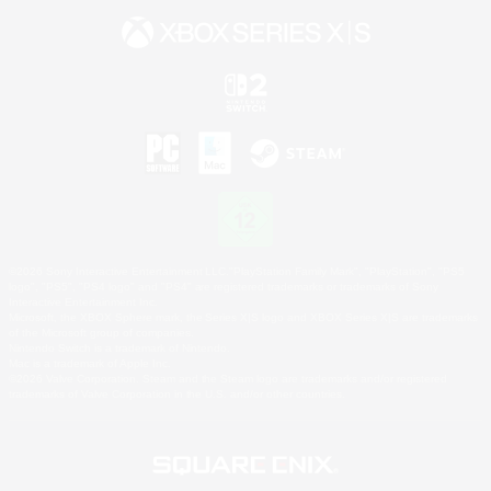
©2026 Sony Interactive Entertainment LLC."PlayStation Family Mark", "PlayStation", "PS5
logo", "PS5", "PS4 logo" and "PS4" are registered trademarks or trademarks of Sony
Interactive Entertainment Inc.
Microsoft, the XBOX Sphere mark, the Series X|S logo and XBOX Series X|S are trademarks
of the Microsoft group of companies.
Nintendo Switch is a trademark of Nintendo.
Mac is a trademark of Apple Inc.
©2026 Valve Corporation. Steam and the Steam logo are trademarks and/or registered
trademarks of Valve Corporation in the U.S. and/or other countries.