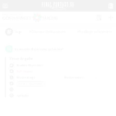
#Glamour-Enthusiasten
#Neulinge willkommen
Tags
0
Es wurden
Gesuche gefunden!
Keine Angabe
Kraken (Dynamis)
PvP-Teams
Wochentags
Wochenende
＃PvP-Enthusiasten
Sprache