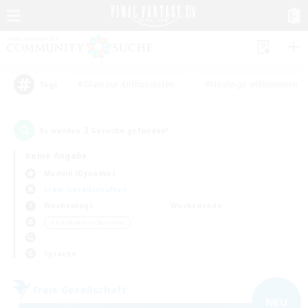
#Glamour-Enthusiasten
#Neulinge willkommen
Tags
3
Es wurden
Gesuche gefunden!
Keine Angabe
Maduin (Dynamis)
Freie Gesellschaften
Wochentags
Wochenende
＃Handwerker/Sammler
Sprache
Freie Gesellschaft
NEU