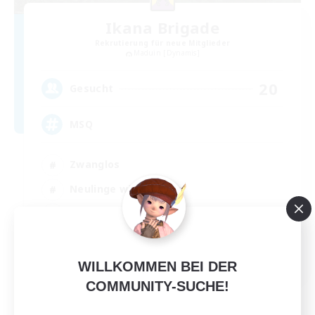
Ikana Brigade
Rekrutierung für neue Mitglieder
Maduin [Dynamis]
20
Gesucht
MSQ
Zwanglos
Neulinge willkommen
Handwerker/Sammler
Berufstätige willkommen
EN
WILLKOMMEN BEI DER
Details ansehen
COMMUNITY-SUCHE!
Endet am 06.09.2026