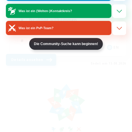
Aktive Gruppe
Was ist ein (Welten-)Kontaktkreis?
Neulinge willkommen
Was ist ein PvP-Team?
Zwanglos
Handwerker/Sammler
Die Community-Suche kann beginnen!
EN
Details ansehen
Endet am 15.08.2026