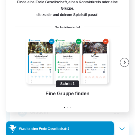
Finde eine Freie Gesellschaft, einen Kontaktkreis oder eine
Freie Gesellschaft
Gruppe,
die zu dir und deinem Spielstil passt!
So funktioniert's!
Party Pandas!
Schritt 1
Rekrutierung für neue Mitglieder
Eine Gruppe finden
Auf 
Maduin [Dynamis]
--
Gesucht
Friendly to all!
Was ist eine Freie Gesellschaft?