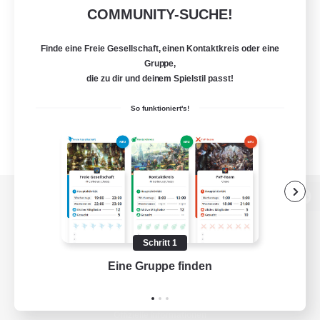
COMMUNITY-SUCHE!
Finde eine Freie Gesellschaft, einen Kontaktkreis oder eine
Gruppe,
die zu dir und deinem Spielstil passt!
So funktioniert's!
Zur PC-Seite
Schritt 1
Eine Gruppe finden
Auf 
Spiel herunterladen
Offizielle Informationen