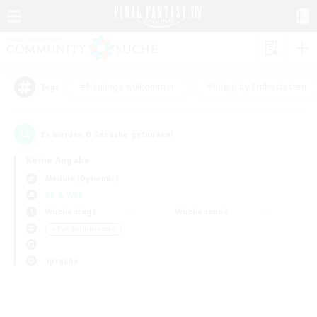
#Neulinge willkommen
#Roleplay-Enthusiasten
Tags
0
Es wurden
Gesuche gefunden!
Keine Angabe
Maduin (Dynamis)
KK & WKK
Wochentags
Wochenende
＃PvP-Enthusiasten
Sprache