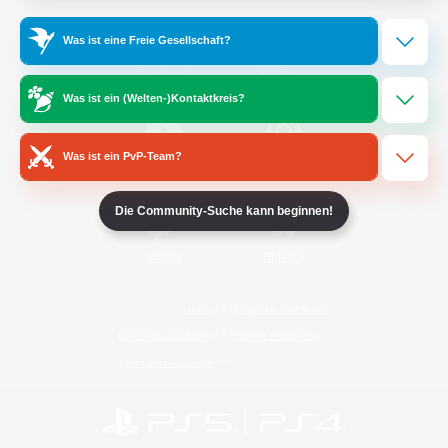
Was ist eine Freie Gesellschaft?
/
Facebook
X
News
Was ist ein (Welten-)Kontaktkreis?
Was ist ein PvP-Team?
YouTube
Instagram
Die Community-Suche kann beginnen!
Twitch
Bluesky
Lizenz
Regeln & Richtlinien
Datenschutzrichtlinie
Cookie-Richtlinien
Abo jetzt kündigen