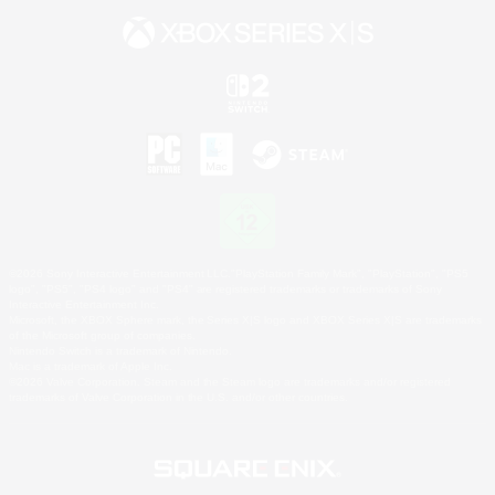
©2026 Sony Interactive Entertainment LLC."PlayStation Family Mark", "PlayStation", "PS5
logo", "PS5", "PS4 logo" and "PS4" are registered trademarks or trademarks of Sony
Interactive Entertainment Inc.
Microsoft, the XBOX Sphere mark, the Series X|S logo and XBOX Series X|S are trademarks
of the Microsoft group of companies.
Nintendo Switch is a trademark of Nintendo.
Mac is a trademark of Apple Inc.
©2026 Valve Corporation. Steam and the Steam logo are trademarks and/or registered
trademarks of Valve Corporation in the U.S. and/or other countries.