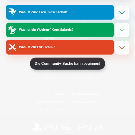
Was ist eine Freie Gesellschaft?
/
Facebook
X
News
Was ist ein (Welten-)Kontaktkreis?
Was ist ein PvP-Team?
YouTube
Instagram
Die Community-Suche kann beginnen!
Twitch
Bluesky
Lizenz
Regeln & Richtlinien
Datenschutzrichtlinie
Cookie-Richtlinien
Abo jetzt kündigen