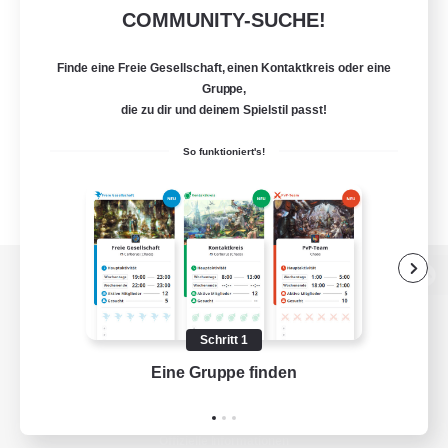
COMMUNITY-SUCHE!
Finde eine Freie Gesellschaft, einen Kontaktkreis oder eine
Gruppe,
die zu dir und deinem Spielstil passt!
So funktioniert's!
Zur PC-Seite
Schritt 1
Eine Gruppe finden
Auf 
Spiel herunterladen
Offizielle Informationen