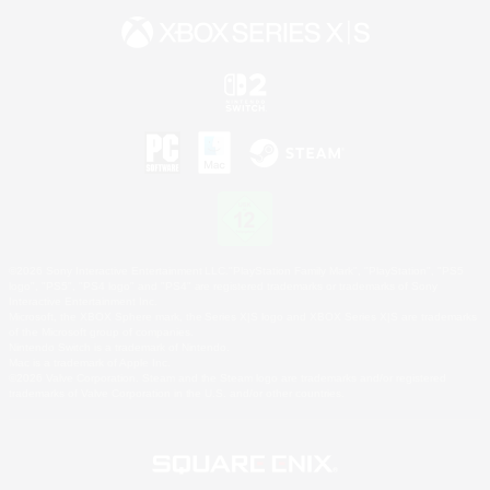
©2026 Sony Interactive Entertainment LLC."PlayStation Family Mark", "PlayStation", "PS5
logo", "PS5", "PS4 logo" and "PS4" are registered trademarks or trademarks of Sony
Interactive Entertainment Inc.
Microsoft, the XBOX Sphere mark, the Series X|S logo and XBOX Series X|S are trademarks
of the Microsoft group of companies.
Nintendo Switch is a trademark of Nintendo.
Mac is a trademark of Apple Inc.
©2026 Valve Corporation. Steam and the Steam logo are trademarks and/or registered
trademarks of Valve Corporation in the U.S. and/or other countries.