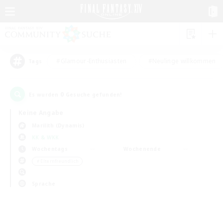
#Glamour-Enthusiasten
#Neulinge willkommen
Tags
0
Es wurden
Gesuche gefunden!
Keine Angabe
Marilith (Dynamis)
KK & WKK
Wochentags
Wochenende
＃Elternfreundlich
Sprache