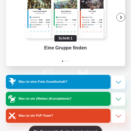
Offizielle Informationen
/
Facebook
X
News
Schritt 1
Eine Gruppe finden
Auf 
YouTube
Instagram
Was ist eine Freie Gesellschaft?
Twitch
Bluesky
Was ist ein (Welten-)Kontaktkreis?
Lizenz
Regeln & Richtlinien
Datenschutzrichtlinie
Cookie-Richtlinien
Abo jetzt kündigen
Was ist ein PvP-Team?