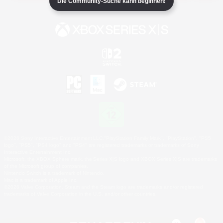
Die Community-Suche kann beginnen!
©2026 Sony Interactive Entertainment LLC."PlayStation Family Mark", "PlayStation", "PS5
logo", "PS5", "PS4 logo" and "PS4" are registered trademarks or trademarks of Sony
Interactive Entertainment Inc.
Microsoft, the XBOX Sphere mark, the Series X|S logo and XBOX Series X|S are trademarks
of the Microsoft group of companies.
Nintendo Switch is a trademark of Nintendo.
Mac is a trademark of Apple Inc.
©2026 Valve Corporation. Steam and the Steam logo are trademarks and/or registered
trademarks of Valve Corporation in the U.S. and/or other countries.