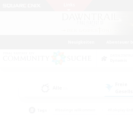
Neuigkeiten
Abenteuer 
DATENZENTR
Dynamis
Freie
Alle
(5)
Gesell
Tags
#Neulinge willkommen
#Roleplay-Ent
#Mehrsprachig
#Glamour-Enthusiasten
#Hochstufige Inhalte
#Hohe Ja