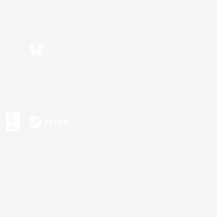
Bluesky
n
s or trademarks of Sony Interactive Entertainment Inc.
up of companies.
U.S. and/or other countries.