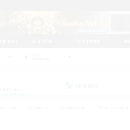
beginnen
Spielinfos
Community
Ra
UM
WELT
Rafflesia
KK & WKK
(1)
schaften
(4)
husiasten
#Zwanglos
#Spielerevents
#Elternfreundlich
#Unterkunft-Enthusiasten
#Studentenfreundlich
#Hardcore
gd
#Handwerker/Sammler
#Lore-Enthusiasten
#Hobbys/