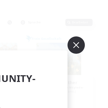
Sprache
Bearbeiten
Freie Gesellschaft
UNITY-
Acorn & Aether
lieder
Rekrutierung für neue Mitglieder
]
Rafflesia [Dynamis]
Hauptaktivität