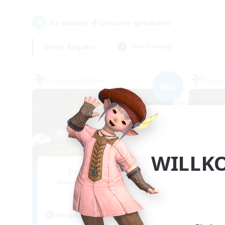
4
Es wurden
Gesuche gefunden!
Keine Angabe
Wochentags
Freie Gesellschaft
Freie 
NEU
WILLK
Prismatic Grove
Rekrutierung für neue Mitglieder
Rek
Rafflesia [Dynamis]
Hauptaktivität
Hau