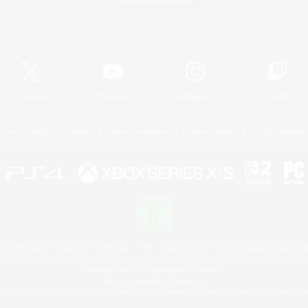
Spiel herunterladen
Offizielle Informationen
X
/
News
YouTube
Instagram
Twitch
Lizenz
Regeln & Richtlinien
Datenschutzrichtlinie
Cookie-Richtlinien
Abo jetzt kündige
 Family Mark", "PlayStation", "PS5 logo", "PS5", "PS4 logo" and "PS4" are registered trademark
XBOX Sphere mark, the Series X|S logo and XBOX Series X|S are trademarks of the Microsoft gro
Nintendo Switch is a trademark of Nintendo.
Mac is a trademark of Apple Inc.
eam and the Steam logo are trademarks and/or registered trademarks of Valve Corporation in the 