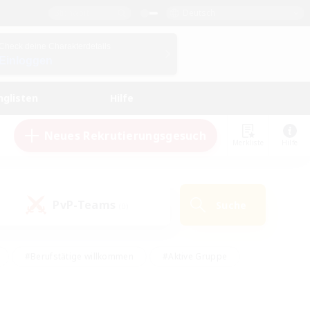
Deutsch
Check deine Charakterdetails
Einloggen
nglisten
Hilfe
Neues Rekrutierungsgesuch
Merkliste
Hilfe
PvP-Teams
Suche
(0)
#Berufstätige willkommen
#Aktive Gruppe
#Schatzkarten
#Screenshot-Enthusiasten
Interessen
#PvP-Enthusiasten