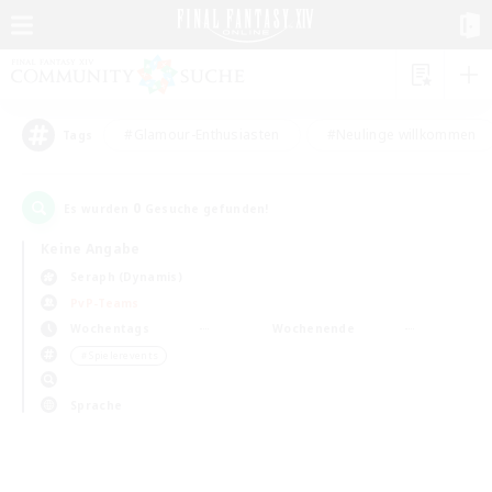
#Glamour-Enthusiasten
#Neulinge willkommen
Tags
0
Es wurden
Gesuche gefunden!
Keine Angabe
Seraph (Dynamis)
PvP-Teams
Wochentags
Wochenende
＃Spielerevents
Sprache