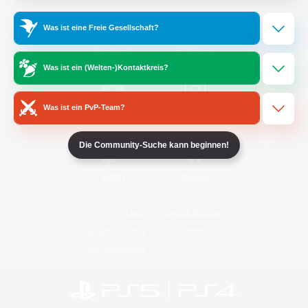
Was ist eine Freie Gesellschaft?
/
Facebook
X
News
Was ist ein (Welten-)Kontaktkreis?
Was ist ein PvP-Team?
YouTube
Instagram
Die Community-Suche kann beginnen!
Twitch
Bluesky
Lizenz
Regeln & Richtlinien
Datenschutzrichtlinie
Cookie-Richtlinien
Abo jetzt kündigen