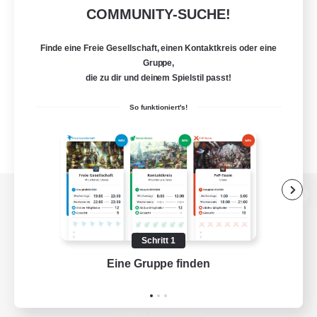
COMMUNITY-SUCHE!
Finde eine Freie Gesellschaft, einen Kontaktkreis oder eine
Gruppe,
die zu dir und deinem Spielstil passt!
So funktioniert's!
Zur PC-Seite
Schritt 1
Eine Gruppe finden
Auf 
Spiel herunterladen
Offizielle Informationen