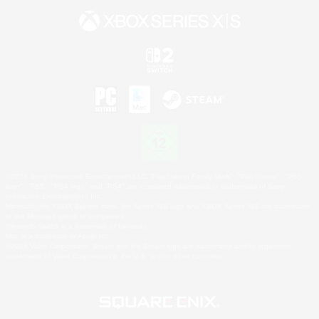
©2026 Sony Interactive Entertainment LLC."PlayStation Family Mark", "PlayStation", "PS5
logo", "PS5", "PS4 logo" and "PS4" are registered trademarks or trademarks of Sony
Interactive Entertainment Inc.
Microsoft, the XBOX Sphere mark, the Series X|S logo and XBOX Series X|S are trademarks
of the Microsoft group of companies.
Nintendo Switch is a trademark of Nintendo.
Mac is a trademark of Apple Inc.
©2026 Valve Corporation. Steam and the Steam logo are trademarks and/or registered
trademarks of Valve Corporation in the U.S. and/or other countries.