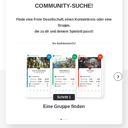
COMMUNITY-SUCHE!
Finde eine Freie Gesellschaft, einen Kontaktkreis oder eine
Gruppe,
die zu dir und deinem Spielstil passt!
So funktioniert's!
Zur PC-Seite
Schritt 1
Eine Gruppe finden
Auf 
Spiel herunterladen
Offizielle Informationen