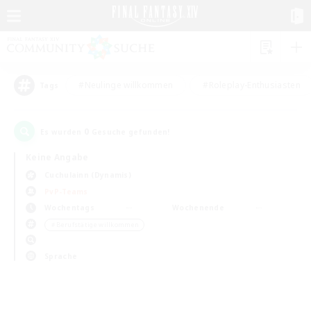
#Neulinge willkommen
#Roleplay-Enthusiasten
Tags
0
Es wurden
Gesuche gefunden!
Keine Angabe
Cuchulainn (Dynamis)
PvP-Teams
Wochentags
Wochenende
＃Berufstätige willkommen
Sprache