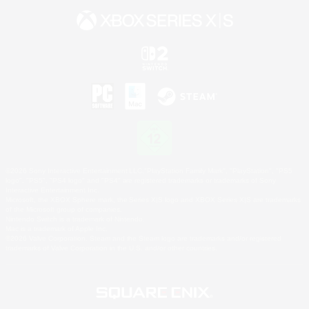
©2026 Sony Interactive Entertainment LLC."PlayStation Family Mark", "PlayStation", "PS5
logo", "PS5", "PS4 logo" and "PS4" are registered trademarks or trademarks of Sony
Interactive Entertainment Inc.
Microsoft, the XBOX Sphere mark, the Series X|S logo and XBOX Series X|S are trademarks
of the Microsoft group of companies.
Nintendo Switch is a trademark of Nintendo.
Mac is a trademark of Apple Inc.
©2026 Valve Corporation. Steam and the Steam logo are trademarks and/or registered
trademarks of Valve Corporation in the U.S. and/or other countries.