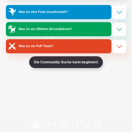
Was ist eine Freie Gesellschaft?
/
Facebook
X
News
Was ist ein (Welten-)Kontaktkreis?
Was ist ein PvP-Team?
YouTube
Instagram
Die Community-Suche kann beginnen!
Twitch
Bluesky
Lizenz
Regeln & Richtlinien
Datenschutzrichtlinie
Cookie-Richtlinien
Abo jetzt kündigen