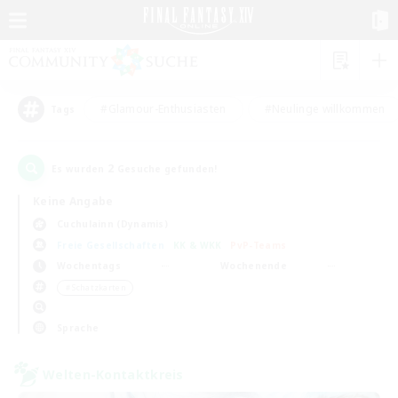
#Glamour-Enthusiasten
#Neulinge willkommen
Tags
2
Es wurden
Gesuche gefunden!
Keine Angabe
Cuchulainn (Dynamis)
Freie Gesellschaften
KK & WKK
PvP-Teams
Wochentags
Wochenende
＃Schatzkarten
Sprache
Welten-Kontaktkreis