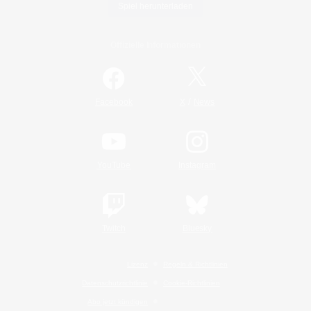
Spiel herunterladen
Offizielle Informationen
/
Facebook
X
News
YouTube
Instagram
Twitch
Bluesky
Lizenz
Regeln & Richtlinien
Datenschutzrichtlinie
Cookie-Richtlinien
Abo jetzt kündigen