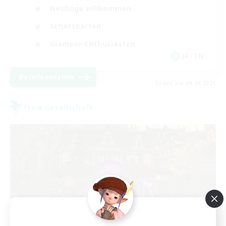
Neulinge willkommen
Schatzkarten
Glamour-Enthusiasten
JA / EN
Details ansehen
Endet am 08.09.2026
Freie Gesellschaft