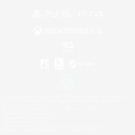
©2026 Sony Interactive Entertainment LLC."PlayStation Family Mark", "PlayStation", "PS5
logo", "PS5", "PS4 logo" and "PS4" are registered trademarks or trademarks of Sony
Interactive Entertainment Inc.
Microsoft, the XBOX Sphere mark, the Series X|S logo and XBOX Series X|S are trademarks
of the Microsoft group of companies.
Nintendo Switch is a trademark of Nintendo.
Mac is a trademark of Apple Inc.
©2026 Valve Corporation. Steam and the Steam logo are trademarks and/or registered
trademarks of Valve Corporation in the U.S. and/or other countries.