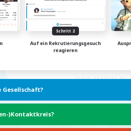
Schritt 2
en
Auf ein Rekrutierungsgesuch
Auspr
reagieren
e Gesellschaft?
ten-)Kontaktkreis?
Version für Mobilgeräte