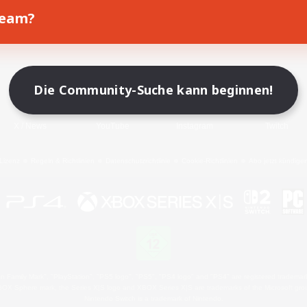
Team?
Spiel herunterladen
Offizielle Informationen
Die Community-Suche kann beginnen!
X
/
News
YouTube
Instagram
Twitch
Lizenz
Regeln & Richtlinien
Datenschutzrichtlinie
Cookie-Richtlinien
Abo jetzt kündige
 Family Mark", "PlayStation", "PS5 logo", "PS5", "PS4 logo" and "PS4" are registered trademark
XBOX Sphere mark, the Series X|S logo and XBOX Series X|S are trademarks of the Microsoft gro
Nintendo Switch is a trademark of Nintendo.