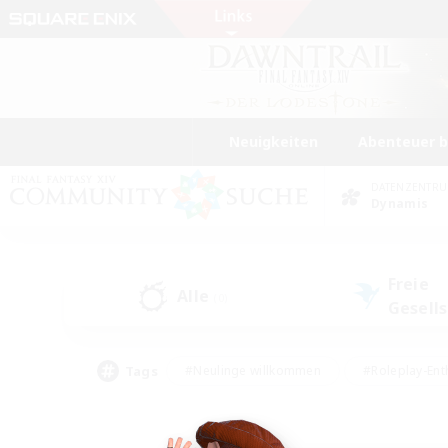
Neuigkeiten
Abenteuer 
DATENZENTR
Dynamis
Freie
Alle
(0)
Gesell
Tags
#Neulinge willkommen
#Roleplay-Ent
#Mehrsprachig
#Studentenfreundlich
#Screenshot-Enthusiasten
#Har