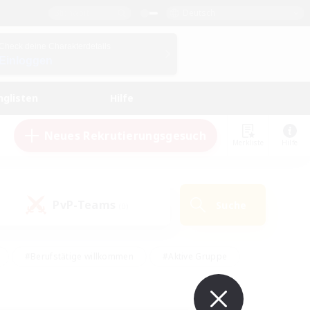
Deutsch
Check deine Charakterdetails
Einloggen
nglisten
Hilfe
Neues Rekrutierungsgesuch
Merkliste
Hilfe
PvP-Teams
Suche
(0)
#Berufstätige willkommen
#Aktive Gruppe
en
#Handwerker/Sammler
#Hohe Jagd
Enthusiasten
#PvP-Enthusiasten