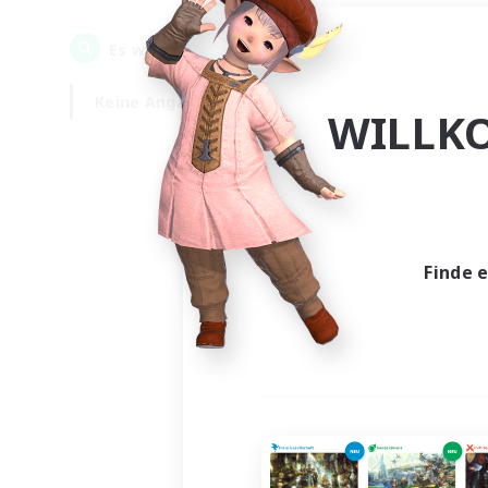
0
Es wurden
Gesuche gefunden!
Keine Angabe
Wochentags
WILLK
Finde 
Es wur
Nich