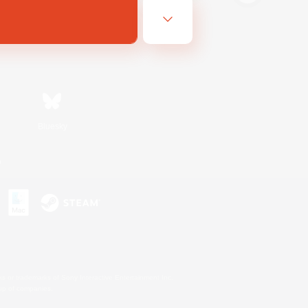
Bluesky
n
s or trademarks of Sony Interactive Entertainment Inc.
up of companies.