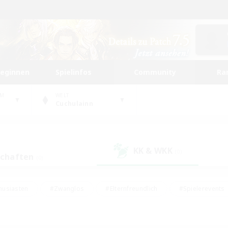
beginnen
Spielinfos
Community
Ra
UM
WELT
Cuchulainn
KK & WKK
(0)
schaften
(0)
husiasten
#Zwanglos
#Elternfreundlich
#Spielerevents
#Unterkunft-Enthusiasten
#Glamour-Enthusiasten
#Schatzkart
dcore
#Hochstufige Inhalte
#Hobbys/Interessen
#Lore-