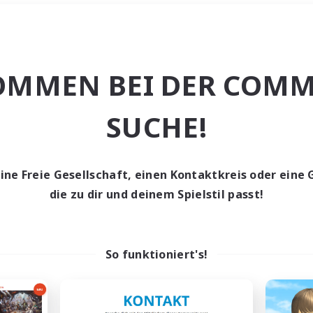
Wochenende
＃Hardcore
OMMEN BEI DER COMM
SUCHE!
eine Freie Gesellschaft, einen Kontaktkreis oder eine 
0 Gesuche
die zu dir und deinem Spielstil passt!
den keine Gesuche ge
So funktioniert's!
t aufgeben! Versuche es mit anderen Suchfil