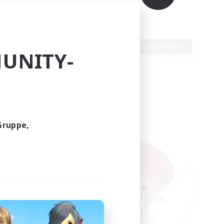
Sprache
Bearbeiten
UNITY-
Gruppe,
funden.
tern!