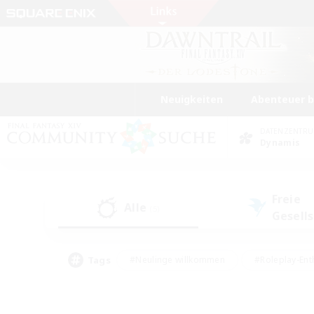
Neuigkeiten
Abenteuer 
DATENZENTR
Dynamis
Freie
Alle
(5)
Gesell
Tags
#Neulinge willkommen
#Roleplay-Ent
#Mehrsprachig
#Unterkunft-Enthusias
#Screenshot-Enthusiasten
#Hochstufig