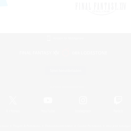
Version für Mobilgeräte
Spiel herunterladen
Offizielle Informationen
X
/
News
YouTube
Instagram
Twitch
Lizenz
Regeln & Richtlinien
Datenschutzrichtlinie
Cookie-Richtlinien
Abo jetzt kündige