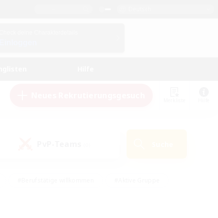
Deutsch
Check deine Charakterdetails
Einloggen
nglisten
Hilfe
Neues Rekrutierungsgesuch
Merkliste
Hilfe
PvP-Teams
Suche
(0)
#Berufstätige willkommen
#Aktive Gruppe
eundlich
#Hardcore
#Hohe Jagd
Hobbys/Interessen
#PvP-Enthusiasten