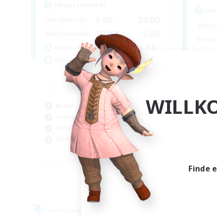
Hauptaktivität
Hau
1:00
24:00
Wochentags
Woch
12:00
2:00
Wochenende
Woch
15
Aktive Mitglieder
Ge
--
Gesucht
LG
Neu
WILLK
Ber
Neulinge willkommen
Zwa
Zwanglos
Gla
Berufstätige willkommen
Glamour-Enthusiasten
EN
Finde 
Endet am 05.09.2026
Freie Gesellschaft