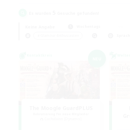
5
Es wurden
Gesuche gefunden!
Keine Angabe
Wochentags
＃Glamour-Enthusiasten
Sprac
Kontaktkreis
Welte
NEU
The Moogle GuardPLUS
Rekrutierung für neue Mitglieder
Gr
Cuchulainn [Dynamis]