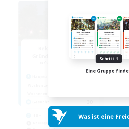
Rekrutierung für
Gründungsmitglieder
Schritt 1
Cuchulainn [Dynamis]
Eine Gruppe find
Hauptaktivität
1:00
24:00
Wochentags
1:00
24:00
Wochenende
30
Gesucht
18+
Was ist eine Frei
Neulinge willkommen