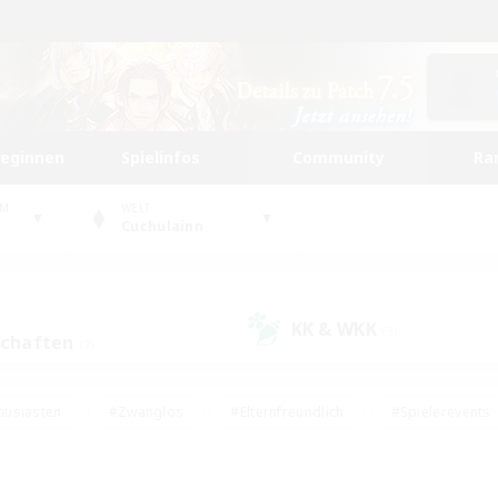
beginnen
Spielinfos
Community
Ra
UM
WELT
Cuchulainn
KK & WKK
(3)
schaften
(2)
husiasten
#Zwanglos
#Elternfreundlich
#Spielerevents
ten
#Glamour-Enthusiasten
#Schatzkarten
#Studentenfr
e Inhalte
#Lore-Enthusiasten
#Handwerker/Sammler
#