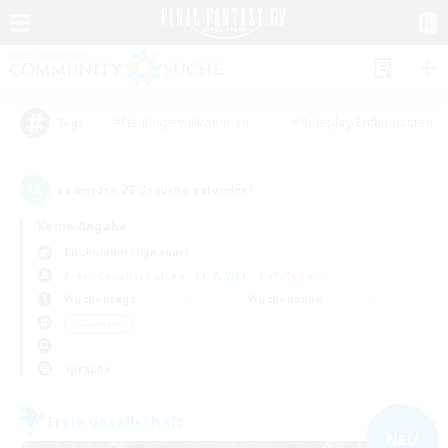
#Neulinge willkommen
#Roleplay-Enthusiasten
Tags
22
Es wurden
Gesuche gefunden!
Keine Angabe
Cuchulainn (Dynamis)
Freie Gesellschaften
KK & WKK
PvP-Teams
Wochentags
Wochenende
＃Zwanglos
Sprache
Freie Gesellschaft
NEU