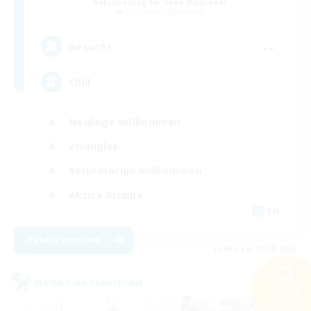
Rekrutierung für neue Mitglieder
Cuchulainn [Dynamis]
--
Gesucht
Chill
Neulinge willkommen
Zwanglos
Berufstätige willkommen
Aktive Gruppe
EN
Details ansehen
Endet am 19.08.2026
Welten-Kontaktkreis
Suche
22