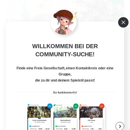
WILLKOMMEN BEI DER
COMMUNITY-SUCHE!
Ministry of Scribes
Finde eine Freie Gesellschaft, einen Kontaktkreis oder eine
Rekrutierung für neue Mitglieder
Gruppe,
Dynamis
die zu dir und deinem Spielstil passt!
8
Gesucht
So funktioniert's!
Adventuring
Neulinge willkommen