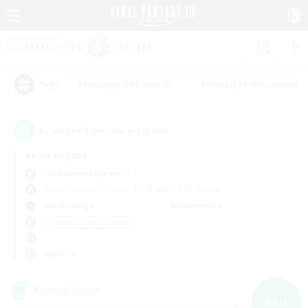
#Neulinge willkommen
#Roleplay-Enthusiasten
Tags
5
Es wurden
Gesuche gefunden!
Keine Angabe
Cuchulainn (Dynamis)
Freie Gesellschaften
KK & WKK
PvP-Teams
Wochentags
Wochenende
＃Glamour-Enthusiasten
Sprache
Kontaktkreis
NEU