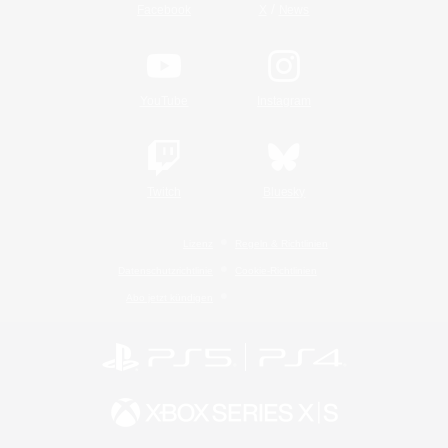
/
Facebook
X
News
YouTube
Instagram
Twitch
Bluesky
Lizenz
Regeln & Richtlinien
Datenschutzrichtlinie
Cookie-Richtlinien
Abo jetzt kündigen