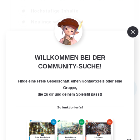
Hochstufige Inhalte
Neulinge willkommen
Schatzkarten
Glamour-Enthusiasten
JA / EN
WILLKOMMEN BEI DER
Details ansehen
COMMUNITY-SUCHE!
Endet am 31.08.2026
Finde eine Freie Gesellschaft, einen Kontaktkreis oder eine
Freie Gesellschaft
NEU
Gruppe,
die zu dir und deinem Spielstil passt!
So funktioniert's!