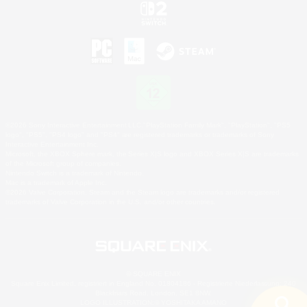
©2026 Sony Interactive Entertainment LLC."PlayStation Family Mark", "PlayStation", "PS5
logo", "PS5", "PS4 logo" and "PS4" are registered trademarks or trademarks of Sony
Interactive Entertainment Inc.
Microsoft, the XBOX Sphere mark, the Series X|S logo and XBOX Series X|S are trademarks
of the Microsoft group of companies.
Nintendo Switch is a trademark of Nintendo.
Mac is a trademark of Apple Inc.
©2026 Valve Corporation. Steam and the Steam logo are trademarks and/or registered
trademarks of Valve Corporation in the U.S. and/or other countries.
© SQUARE ENIX
Square Enix Limited, registriert in England No. 01804186 - Registrierte Niederlassung: 240
Blackfriars Road, London, SE1 8NW.
LOGO ILLUSTRATION:© YOSHITAKA AMANO