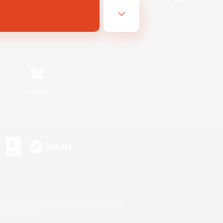
Bluesky
n
s or trademarks of Sony Interactive Entertainment Inc.
up of companies.