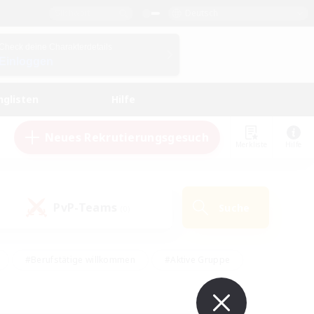
Deutsch
Check deine Charakterdetails
Einloggen
nglisten
Hilfe
Neues Rekrutierungsgesuch
Merkliste
Hilfe
PvP-Teams
Suche
(0)
#Berufstätige willkommen
#Aktive Gruppe
#Hobbys/Interessen
#Studentenfreundlich
#PvP-Enthusiasten
#Hardcore