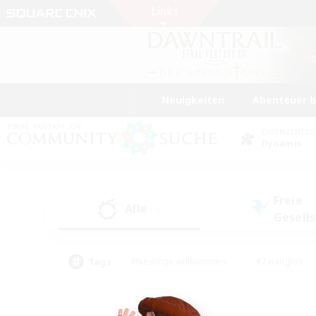
Neuigkeiten
Abenteuer 
DATENZENTR
Dynamis
Freie
Alle
(0)
Gesell
Tags
#Neulinge willkommen
#Zwanglos
#Mehrsprachig
#Hochstufige Inhalte
#Glamour-Enthusiasten
#Handwer