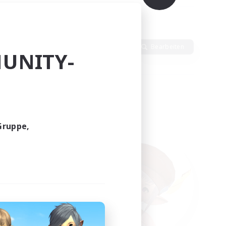
Sprache
Bearbeiten
UNITY-
Gruppe,
funden.
tern!