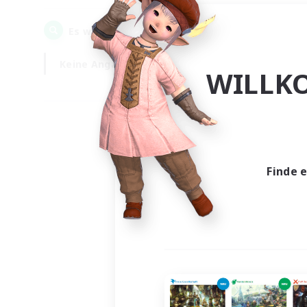
0
Es wurden
Gesuche gefunden!
Keine Angabe
Wochentags
WILLK
Finde 
Es wur
Nich