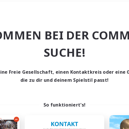
Wochenende
＃Hohe Jagd
OMMEN BEI DER COMM
SUCHE!
eine Freie Gesellschaft, einen Kontaktkreis oder eine 
0 Gesuche
die zu dir und deinem Spielstil passt!
den keine Gesuche ge
So funktioniert's!
t aufgeben! Versuche es mit anderen Suchfil