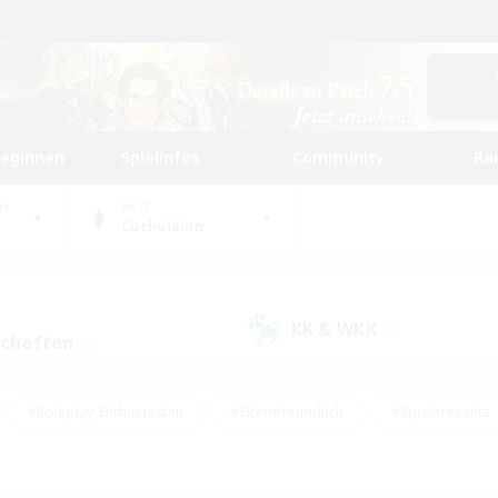
beginnen
Spielinfos
Community
Ra
UM
WELT
Cuchulainn
KK & WKK
(0)
schaften
(0)
#Roleplay-Enthusiasten
#Elternfreundlich
#Spielerevents
#Hohe Jagd
#Schatzkarten
#Unterkunft-Enthusiasten
ker/Sammler
#Screenshot-Enthusiasten
#Lore-Enthusiasten