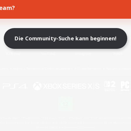
Team?
Spiel herunterladen
Offizielle Informationen
Die Community-Suche kann beginnen!
X
/
News
YouTube
Instagram
Twitch
Lizenz
Regeln & Richtlinien
Datenschutzrichtlinie
Cookie-Richtlinien
Abo jetzt kündige
 Family Mark", "PlayStation", "PS5 logo", "PS5", "PS4 logo" and "PS4" are registered trademark
XBOX Sphere mark, the Series X|S logo and XBOX Series X|S are trademarks of the Microsoft gro
Nintendo Switch is a trademark of Nintendo.