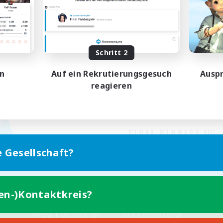
Schritt 2
en
Auf ein Rekrutierungsgesuch
Auspr
reagieren
e Gesellschaft?
ten-)Kontaktkreis?
Version für Mobilgeräte