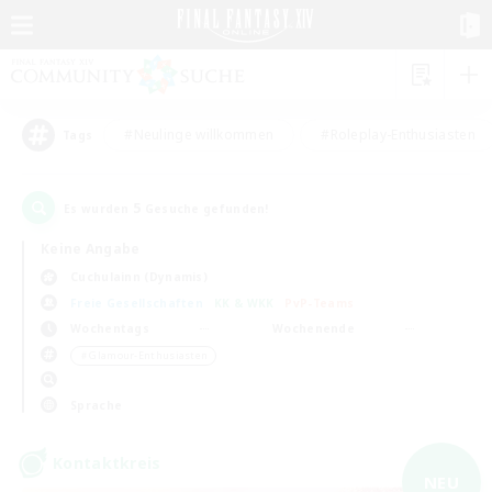
#Neulinge willkommen
#Roleplay-Enthusiasten
Tags
5
Es wurden
Gesuche gefunden!
Keine Angabe
Cuchulainn (Dynamis)
Freie Gesellschaften
KK & WKK
PvP-Teams
Wochentags
Wochenende
＃Glamour-Enthusiasten
Sprache
Kontaktkreis
NEU