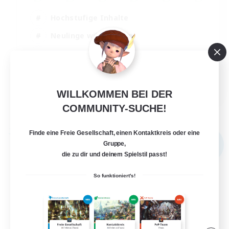
Hochstufige Inhalte
Neulinge willkommen
Schatzkarten
Glamour-Enthusiasten
JA / EN
WILLKOMMEN BEI DER
Details ansehen
COMMUNITY-SUCHE!
Endet am 31.08.2026
Finde eine Freie Gesellschaft, einen Kontaktkreis oder eine
Freie Gesellschaft
NEU
Gruppe,
die zu dir und deinem Spielstil passt!
So funktioniert's!