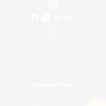
©2026 Sony Interactive Entertainment LLC."PlayStation Family Mark", "PlayStation", "PS5
logo", "PS5", "PS4 logo" and "PS4" are registered trademarks or trademarks of Sony
Interactive Entertainment Inc.
Microsoft, the XBOX Sphere mark, the Series X|S logo and XBOX Series X|S are trademarks
of the Microsoft group of companies.
Nintendo Switch is a trademark of Nintendo.
Mac is a trademark of Apple Inc.
©2026 Valve Corporation. Steam and the Steam logo are trademarks and/or registered
trademarks of Valve Corporation in the U.S. and/or other countries.
© SQUARE ENIX
Square Enix Limited, registriert in England No. 01804186 - Registrierte Niederlassung: 240
Blackfriars Road, London, SE1 8NW.
LOGO ILLUSTRATION:© YOSHITAKA AMANO