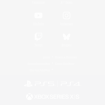
/
Facebook
X
News
YouTube
Instagram
Twitch
Bluesky
Lizenz
Regeln & Richtlinien
Datenschutzrichtlinie
Cookie-Richtlinien
Abo jetzt kündigen